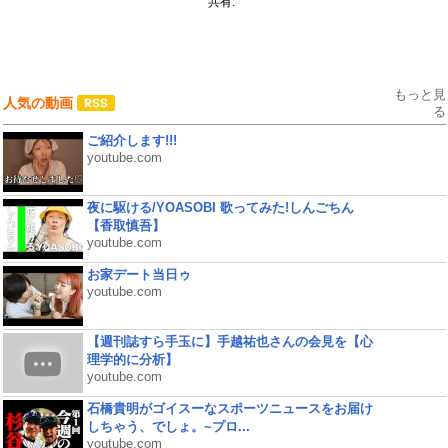
共有:
もっと見
人気の動画
る
ご紹介します!!!
youtube.com
夜に駆ける/YOASOBI 歌ってみた!しんごちん
【香取慎吾】
youtube.com
お家デート当日ゥ
youtube.com
【週刊誌すら手玉に】手越祐也さんの会見を【心
理学的に分析】
youtube.com
石橋貴明がゴイスーなスポーツニュースをお届け
しちゃう、でしょ。~プロ...
youtube.com