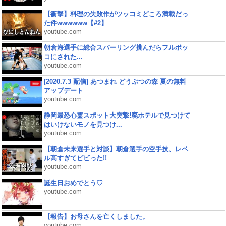
【衝撃】料理の失敗作がツッコミどころ満載だっ
た件wwwwww【#2】
youtube.com
朝倉海選手に総合スパーリング挑んだらフルボッ
コにされた...
youtube.com
[2020.7.3 配信] あつまれ どうぶつの森 夏の無料
アップデート
youtube.com
静岡最恐心霊スポット大突撃!廃ホテルで見つけて
はいけないモノを見つけ...
youtube.com
【朝倉未来選手と対談】朝倉選手の空手技、レベ
ル高すぎてビビった!!
youtube.com
誕生日おめでとう♡
youtube.com
【報告】お母さんを亡くしました。
youtube.com