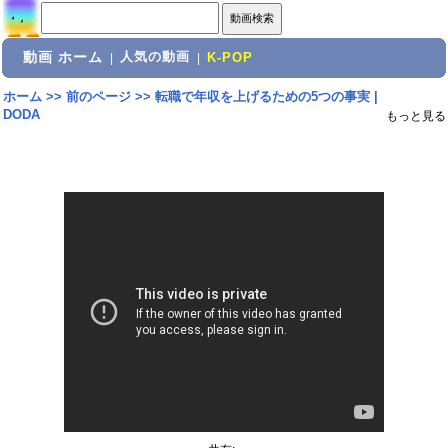
動画 ホーム
人気の動画
|
|
K-POP
ホーム
>>
前のページ
>>
転職で年収を上げるための5つの事実 |
DODA
もっと見る