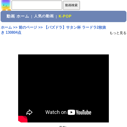
動画 ホーム
人気の動画
|
|
K-POP
ホーム
>>
前のページ
>>
【パズドラ】サタン杯 ラードラ2枚抜
き 130804点
もっと見る