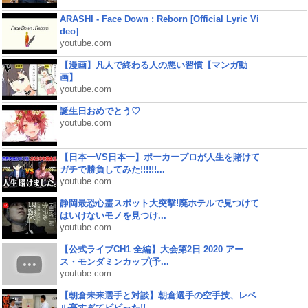
ARASHI - Face Down : Reborn [Official Lyric Vi
deo]
youtube.com
【漫画】凡人で終わる人の悪い習慣【マンガ動
画】
youtube.com
誕生日おめでとう♡
youtube.com
【日本一VS日本一】ポーカープロが人生を賭けて
ガチで勝負してみた!!!!!!...
youtube.com
静岡最恐心霊スポット大突撃!廃ホテルで見つけて
はいけないモノを見つけ...
youtube.com
【公式ライブCH1 全編】大会第2日 2020 アー
ス・モンダミンカップ(予...
youtube.com
【朝倉未来選手と対談】朝倉選手の空手技、レベ
ル高すぎてビビった!!