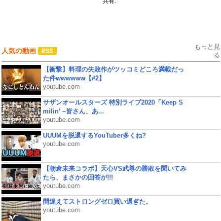
共有:
もっと見
人気の動画
る
【衝撃】料理の失敗作がツッコミどころ満載だっ
た件wwwwww【#2】
youtube.com
サザンオールスターズ 特別ライブ2020「Keep S
milin’ ~皆さん、あ...
youtube.com
UUUMを脱退するYouTuber多くね?
youtube.com
【朝倉未来コラボ】天心VS武尊の勝敗を聞いてみ
たら、まさかの回答が!!!
youtube.com
間違えてストロングゼロ買い過ぎた。
youtube.com