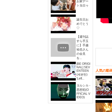
お家デー
ト当日ゥ
誕生日お
めでとう
♡
【週刊誌
すら手玉
に】手越
祐也さん
の会見
を...
[BE ORIGI
NAL] SEV
人気の動
ENTEEN
(세븐틴)
'Left...
ヨルシカ -
思想犯(O
FFICIAL V
IDEO)