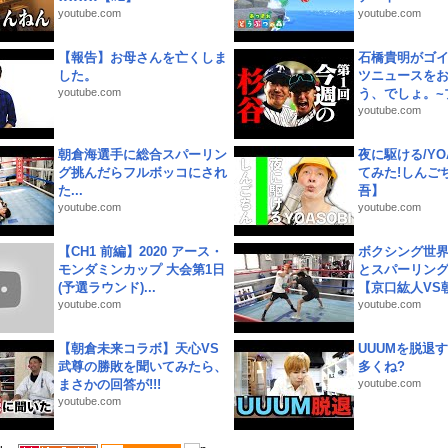
youtube.com
youtube.com
【報告】お母さんを亡くしま
石橋貴明がゴ
した。
ツニュースを
youtube.com
う、でしょ。~プ
youtube.com
朝倉海選手に総合スパーリン
夜に駆ける/YOA
グ挑んだらフルボッコにされ
てみた!しんご
た...
吾】
youtube.com
youtube.com
【CH1 前編】2020 アース・
ボクシング世
モンダミンカップ 大会第1日
とスパーリン
(予選ラウンド)...
【京口紘人VS朝
youtube.com
youtube.com
【朝倉未来コラボ】天心VS
UUUMを脱退する
武尊の勝敗を聞いてみたら、
多くね?
まさかの回答が!!!
youtube.com
youtube.com