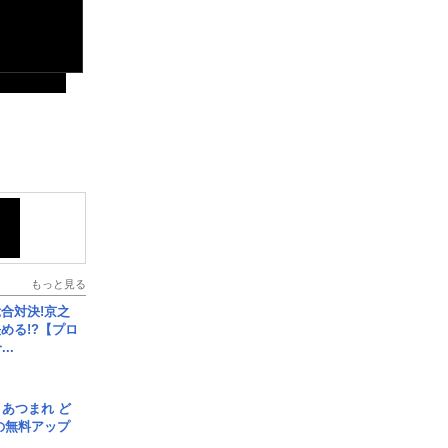
もっと見る
合対決!京之
める!?【プロ
..
信] あつまれ ど
の無料アップ