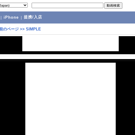
提携/入店
|
iPhone
|
前のページ
>>
SIMPLE