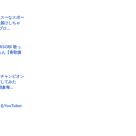
イスーなスポー
お届けしちゃ
ロ...
SOBI 歌っ
ちん【香取慎
界チャンピオン
グしてみた
倉海...
YouTuber