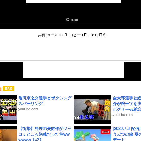
Close
6
共有:
メール
•
URLコピー
•
Editor
•
HTML
画
亀田京之介選手とボクシング
金太郎選手と総
スパーリング
介が腕十字を決
youtube.com
ボクサーvs総合.
youtube.com
【衝撃】料理の失敗作がツッ
[2020.7.3 配
コミどころ満載だった件ww
うぶつの森 夏
wwww【#2】
デート