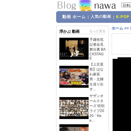
動画 ホーム
人気の動画
|
|
K-POP
ホーム
>>
浮かぶ 動画
もっと見る
手越祐也
記者会見
舞台裏 BA
CKSTAG
E
【上京直
前】はな
わ家長
男・元輝
を送り出
す...
サザンオ
ールスタ
ーズ 特別
ライブ20
20「Ke
e...