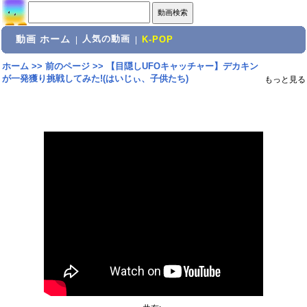
動画 ホーム
人気の動画
|
|
K-POP
ホーム
>>
前のページ
>>
【目隠しUFOキャッチャー】デカキン
が一発獲り挑戦してみた!(はいじぃ、子供たち)
もっと見る