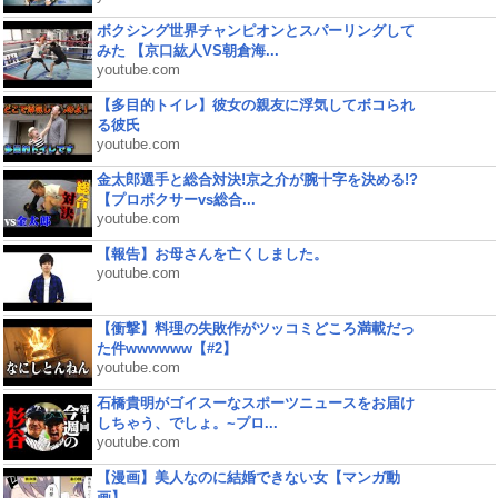
ボクシング世界チャンピオンとスパーリングして
みた 【京口紘人VS朝倉海...
youtube.com
【多目的トイレ】彼女の親友に浮気してボコられ
る彼氏
youtube.com
金太郎選手と総合対決!京之介が腕十字を決める!?
【プロボクサーvs総合...
youtube.com
【報告】お母さんを亡くしました。
youtube.com
【衝撃】料理の失敗作がツッコミどころ満載だっ
た件wwwwww【#2】
youtube.com
石橋貴明がゴイスーなスポーツニュースをお届け
しちゃう、でしょ。~プロ...
youtube.com
【漫画】美人なのに結婚できない女【マンガ動
画】