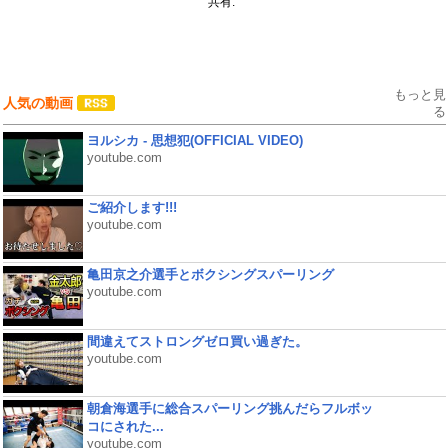
共有:
もっと見
人気の動画
る
ヨルシカ - 思想犯(OFFICIAL VIDEO)
youtube.com
ご紹介します!!!
youtube.com
亀田京之介選手とボクシングスパーリング
youtube.com
間違えてストロングゼロ買い過ぎた。
youtube.com
朝倉海選手に総合スパーリング挑んだらフルボッ
コにされた...
youtube.com