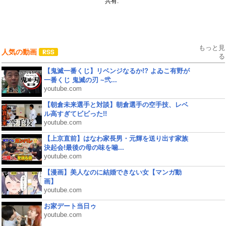
共有:
もっと見
人気の動画
る
【鬼滅一番くじ】リベンジなるか!? よゐこ有野が
一番くじ 鬼滅の刃 ~弐...
youtube.com
【朝倉未来選手と対談】朝倉選手の空手技、レベ
ル高すぎてビビった!!
youtube.com
【上京直前】はなわ家長男・元輝を送り出す家族
決起会!最後の母の味を噛...
youtube.com
【漫画】美人なのに結婚できない女【マンガ動
画】
youtube.com
お家デート当日ゥ
youtube.com