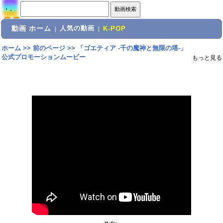
動画 ホーム
人気の動画
|
|
K-POP
ホーム
>>
前のページ
>>
「ゴエティア -千の魔神と無限の塔-」
公式プロモーションムービー
もっと見る