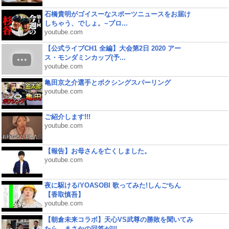
石橋貴明がゴイスーなスポーツニュースをお届け
しちゃう、でしょ。~プロ...
youtube.com
【公式ライブCH1 全編】大会第2日 2020 アー
ス・モンダミンカップ(予...
youtube.com
亀田京之介選手とボクシングスパーリング
youtube.com
ご紹介します!!!
youtube.com
【報告】お母さんを亡くしました。
youtube.com
夜に駆ける/YOASOBI 歌ってみた!しんごちん
【香取慎吾】
youtube.com
【朝倉未来コラボ】天心VS武尊の勝敗を聞いてみ
たら、まさかの回答が!!!