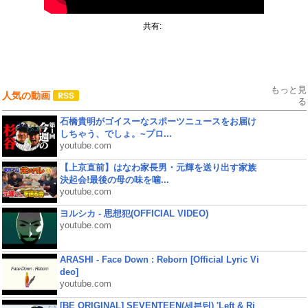
共有:
もっと見
人気の動画
る
石橋貴明がゴイスーなスポーツニュースをお届け
しちゃう、でしょ。~プロ...
youtube.com
【上京直前】はなわ家長男・元輝を送り出す家族
決起会!最後の母の味を噛...
youtube.com
ヨルシカ - 思想犯(OFFICIAL VIDEO)
youtube.com
ARASHI - Face Down : Reborn [Official Lyric Vi
deo]
youtube.com
[BE ORIGINAL] SEVENTEEN(세븐틴) 'Left & Ri