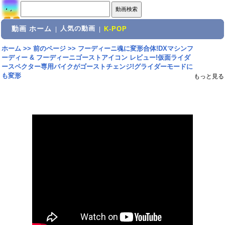
動画 ホーム
人気の動画
|
|
K-POP
ホーム
>>
前のページ
>>
フーディーニ魂に変形合体!DXマシンフ
ーディー & フーディーニゴーストアイコン レビュー!仮面ライダ
ースペクター専用バイクがゴーストチェンジ!グライダーモードに
も変形
もっと見る