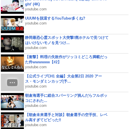
ght' (4K)
youtube.com
UUUMを脱退するYouTuber多くね?
youtube.com
静岡最恐心霊スポット大突撃!廃ホテルで見つけて
はいけないモノを見つけ...
youtube.com
【衝撃】料理の失敗作がツッコミどころ満載だっ
た件wwwwww【#2】
youtube.com
【公式ライブCH1 全編】大会第2日 2020 アー
ス・モンダミンカップ(予...
youtube.com
朝倉海選手に総合スパーリング挑んだらフルボッ
コにされた...
youtube.com
【朝倉未来選手と対談】朝倉選手の空手技、レベ
ル高すぎてビビった!!
youtube.com