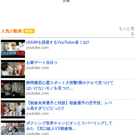
共有:
もっと見
人気の動画
る
UUUMを脱退するYouTuber多くね?
youtube.com
お家デート当日ゥ
youtube.com
静岡最恐心霊スポット大突撃!廃ホテルで見つけて
はいけないモノを見つけ...
youtube.com
【朝倉未来選手と対談】朝倉選手の空手技、レベ
ル高すぎてビビった!!
youtube.com
ボクシング世界チャンピオンとスパーリングして
みた 【京口紘人VS朝倉海...
youtube.com