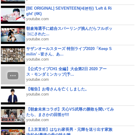
[BE ORIGINAL] SEVENTEEN(세븐틴) 'Left & Ri
ght' (4K)
youtube.com
朝倉海選手に総合スパーリング挑んだらフルボッ
コにされた...
youtube.com
サザンオールスターズ 特別ライブ2020「Keep S
milin’ ~皆さん、あ...
youtube.com
【公式ライブCH1 全編】大会第2日 2020 アー
ス・モンダミンカップ(予...
youtube.com
【報告】お母さんを亡くしました。
youtube.com
【朝倉未来コラボ】天心VS武尊の勝敗を聞いてみ
たら、まさかの回答が!!!
youtube.com
【上京直前】はなわ家長男・元輝を送り出す家族
決起会!最後の母の味を噛...