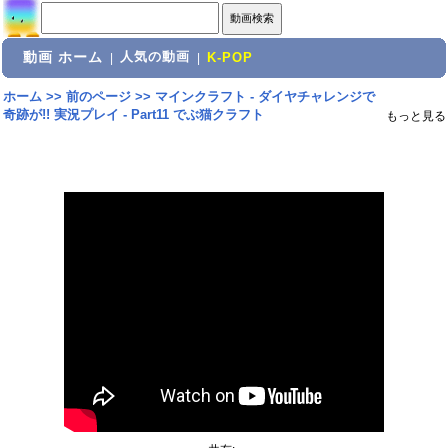
動画 ホーム
人気の動画
|
|
K-POP
ホーム
>>
前のページ
>>
マインクラフト - ダイヤチャレンジで
奇跡が!! 実況プレイ - Part11 でぶ猫クラフト
もっと見る