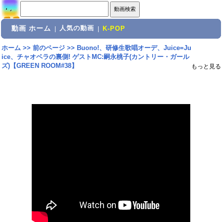
動画 ホーム
人気の動画
|
|
K-POP
ホーム
>>
前のページ
>>
Buono!、研修生歌唱オーデ、Juice=Ju
ice、チャオベラの裏側! ゲストMC:嗣永桃子(カントリー・ガール
ズ)【GREEN ROOM#38】
もっと見る