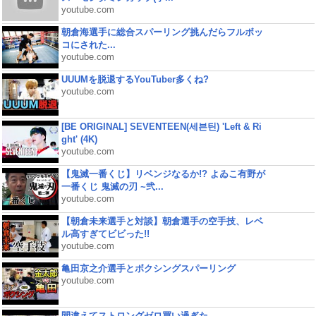
youtube.com
朝倉海選手に総合スパーリング挑んだらフルボッ
コにされた...
youtube.com
UUUMを脱退するYouTuber多くね?
youtube.com
[BE ORIGINAL] SEVENTEEN(세븐틴) 'Left & Ri
ght' (4K)
youtube.com
【鬼滅一番くじ】リベンジなるか!? よゐこ有野が
一番くじ 鬼滅の刃 ~弐...
youtube.com
【朝倉未来選手と対談】朝倉選手の空手技、レベ
ル高すぎてビビった!!
youtube.com
亀田京之介選手とボクシングスパーリング
youtube.com
間違えてストロングゼロ買い過ぎた。