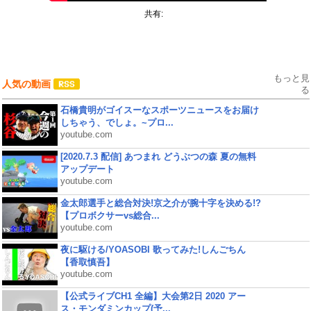
共有:
もっと見
人気の動画
る
石橋貴明がゴイスーなスポーツニュースをお届け
しちゃう、でしょ。~プロ...
youtube.com
[2020.7.3 配信] あつまれ どうぶつの森 夏の無料
アップデート
youtube.com
金太郎選手と総合対決!京之介が腕十字を決める!?
【プロボクサーvs総合...
youtube.com
夜に駆ける/YOASOBI 歌ってみた!しんごちん
【香取慎吾】
youtube.com
【公式ライブCH1 全編】大会第2日 2020 アー
ス・モンダミンカップ(予...