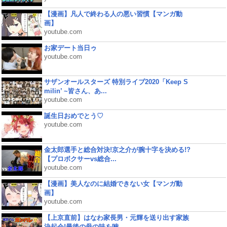
【漫画】凡人で終わる人の悪い習慣【マンガ動
画】
youtube.com
お家デート当日ゥ
youtube.com
サザンオールスターズ 特別ライブ2020「Keep S
milin’ ~皆さん、あ...
youtube.com
誕生日おめでとう♡
youtube.com
金太郎選手と総合対決!京之介が腕十字を決める!?
【プロボクサーvs総合...
youtube.com
【漫画】美人なのに結婚できない女【マンガ動
画】
youtube.com
【上京直前】はなわ家長男・元輝を送り出す家族
決起会!最後の母の味を噛...