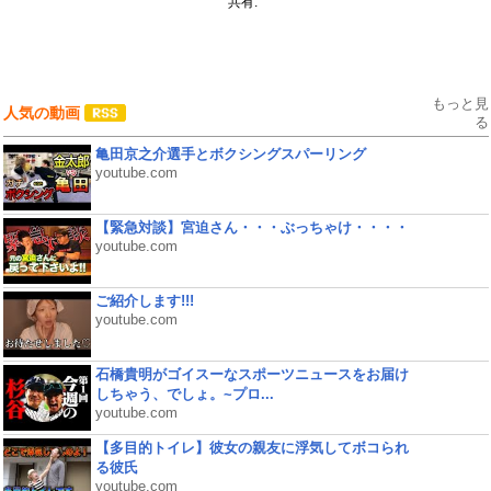
共有:
もっと見
人気の動画
る
亀田京之介選手とボクシングスパーリング
youtube.com
【緊急対談】宮迫さん・・・ぶっちゃけ・・・・
youtube.com
ご紹介します!!!
youtube.com
石橋貴明がゴイスーなスポーツニュースをお届け
しちゃう、でしょ。~プロ...
youtube.com
【多目的トイレ】彼女の親友に浮気してボコられ
る彼氏
youtube.com