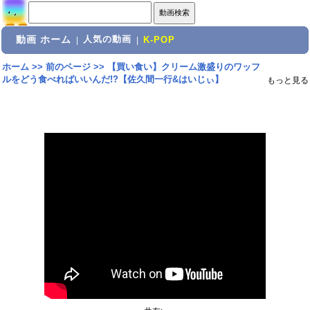
動画 ホーム
人気の動画
|
|
K-POP
ホーム
>>
前のページ
>>
【買い食い】クリーム激盛りのワッフ
ルをどう食べればいいんだ!?【佐久間一行&はいじぃ】
もっと見る