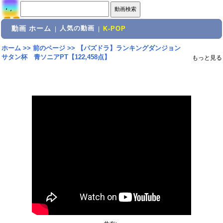
動画 ホーム
人気の動画
|
|
K-POP
ホーム
>>
前のページ
>>
【パズドラ】ランキングダンジョン
サタン杯 青ソニアPT【122,458点】
もっと見る