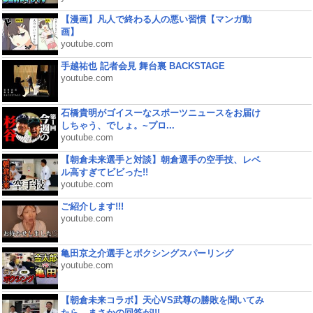
【漫画】凡人で終わる人の悪い習慣【マンガ動
画】
youtube.com
手越祐也 記者会見 舞台裏 BACKSTAGE
youtube.com
石橋貴明がゴイスーなスポーツニュースをお届け
しちゃう、でしょ。~プロ...
youtube.com
【朝倉未来選手と対談】朝倉選手の空手技、レベ
ル高すぎてビビった!!
youtube.com
ご紹介します!!!
youtube.com
亀田京之介選手とボクシングスパーリング
youtube.com
【朝倉未来コラボ】天心VS武尊の勝敗を聞いてみ
たら、まさかの回答が!!!