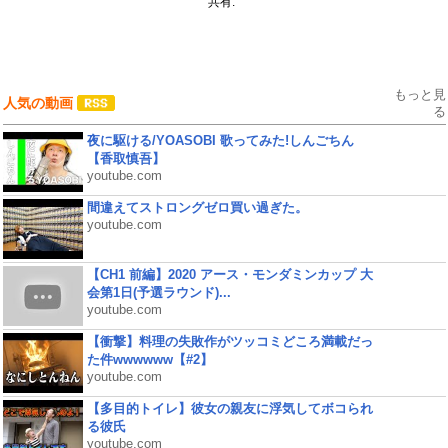
共有:
もっと見
人気の動画
る
夜に駆ける/YOASOBI 歌ってみた!しんごちん
【香取慎吾】
youtube.com
間違えてストロングゼロ買い過ぎた。
youtube.com
【CH1 前編】2020 アース・モンダミンカップ 大
会第1日(予選ラウンド)...
youtube.com
【衝撃】料理の失敗作がツッコミどころ満載だっ
た件wwwwww【#2】
youtube.com
【多目的トイレ】彼女の親友に浮気してボコられ
る彼氏
youtube.com