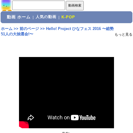
動画 ホーム
人気の動画
|
|
K-POP
ホーム
>>
前のページ
>>
Hello! Project ひなフェス 2016 〜総勢
51人の大抽選会!〜
もっと見る