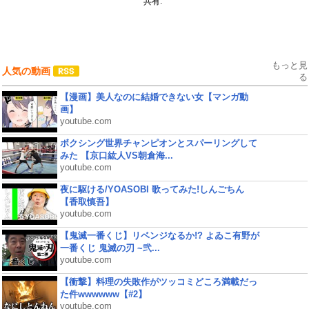
共有:
もっと見
人気の動画
る
【漫画】美人なのに結婚できない女【マンガ動
画】
youtube.com
ボクシング世界チャンピオンとスパーリングして
みた 【京口紘人VS朝倉海...
youtube.com
夜に駆ける/YOASOBI 歌ってみた!しんごちん
【香取慎吾】
youtube.com
【鬼滅一番くじ】リベンジなるか!? よゐこ有野が
一番くじ 鬼滅の刃 ~弐...
youtube.com
【衝撃】料理の失敗作がツッコミどころ満載だっ
た件wwwwww【#2】
youtube.com