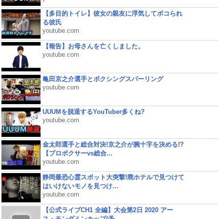
【多目的トイレ】彼女の親友に浮気してボコられ
る彼氏
youtube.com
【報告】お母さんを亡くしました。
youtube.com
亀田京之介選手とボクシングスパーリング
youtube.com
UUUMを脱退するYouTuber多くね?
youtube.com
金太郎選手と総合対決!京之介が腕十字を決める!?
【プロボクサーvs総合...
youtube.com
静岡最恐心霊スポット大突撃!廃ホテルで見つけて
はいけないモノを見つけ...
youtube.com
【公式ライブCH1 全編】大会第2日 2020 アー
ス・モンダミンカップ(予...