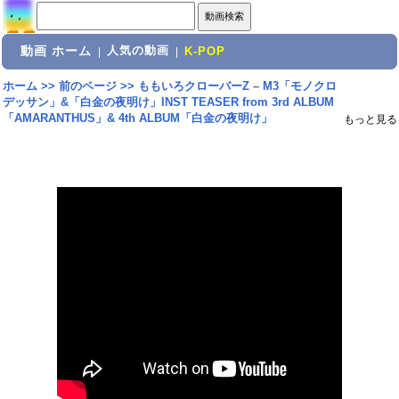
動画 ホーム
人気の動画
|
|
K-POP
ホーム
>>
前のページ
>>
ももいろクローバーZ – M3「モノクロ
デッサン」&「白金の夜明け」INST TEASER from 3rd ALBUM
「AMARANTHUS」& 4th ALBUM「白金の夜明け」
もっと見る