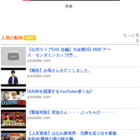
共有:
もっと見
人気の動画
る
【公式ライブCH1 全編】大会第2日 2020 アー
ス・モンダミンカップ(予...
youtube.com
【報告】お母さんを亡くしました。
youtube.com
UUUMを脱退するYouTuber多くね?
youtube.com
【緊急対談】宮迫さん・・・ぶっちゃけ・・・・
youtube.com
【上京直前】はなわ家長男・元輝を送り出す家族
決起会!最後の母の味を噛...