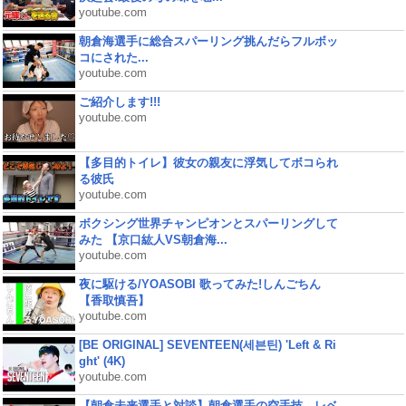
youtube.com
朝倉海選手に総合スパーリング挑んだらフルボッ
コにされた...
youtube.com
ご紹介します!!!
youtube.com
【多目的トイレ】彼女の親友に浮気してボコられ
る彼氏
youtube.com
ボクシング世界チャンピオンとスパーリングして
みた 【京口紘人VS朝倉海...
youtube.com
夜に駆ける/YOASOBI 歌ってみた!しんごちん
【香取慎吾】
youtube.com
[BE ORIGINAL] SEVENTEEN(세븐틴) 'Left & Ri
ght' (4K)
youtube.com
【朝倉未来選手と対談】朝倉選手の空手技、レベ