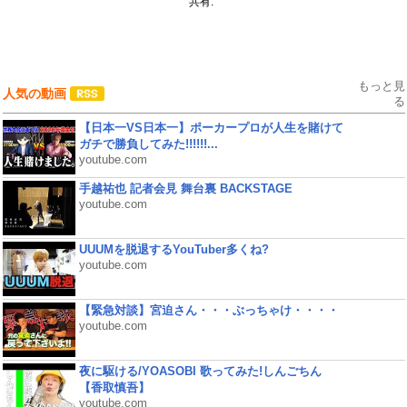
共有:
もっと見
人気の動画
る
【日本一VS日本一】ポーカープロが人生を賭けて
ガチで勝負してみた!!!!!!...
youtube.com
手越祐也 記者会見 舞台裏 BACKSTAGE
youtube.com
UUUMを脱退するYouTuber多くね?
youtube.com
【緊急対談】宮迫さん・・・ぶっちゃけ・・・・
youtube.com
夜に駆ける/YOASOBI 歌ってみた!しんごちん
【香取慎吾】
youtube.com