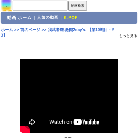
動画 ホーム
人気の動画
|
|
K-POP
ホーム
>>
前のページ
>>
我武者羅-激闘2day's- 【第10戦目・#
3】
もっと見る