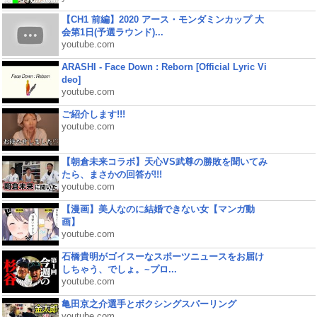
【CH1 前編】2020 アース・モンダミンカップ 大
会第1日(予選ラウンド)...
youtube.com
ARASHI - Face Down : Reborn [Official Lyric Vi
deo]
youtube.com
ご紹介します!!!
youtube.com
【朝倉未来コラボ】天心VS武尊の勝敗を聞いてみ
たら、まさかの回答が!!!
youtube.com
【漫画】美人なのに結婚できない女【マンガ動
画】
youtube.com
石橋貴明がゴイスーなスポーツニュースをお届け
しちゃう、でしょ。~プロ...
youtube.com
亀田京之介選手とボクシングスパーリング
youtube.com