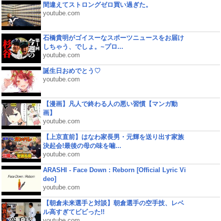
間違えてストロングゼロ買い過ぎた。
youtube.com
石橋貴明がゴイスーなスポーツニュースをお届け
しちゃう、でしょ。~プロ...
youtube.com
誕生日おめでとう♡
youtube.com
【漫画】凡人で終わる人の悪い習慣【マンガ動
画】
youtube.com
【上京直前】はなわ家長男・元輝を送り出す家族
決起会!最後の母の味を噛...
youtube.com
ARASHI - Face Down : Reborn [Official Lyric Vi
deo]
youtube.com
【朝倉未来選手と対談】朝倉選手の空手技、レベ
ル高すぎてビビった!!
youtube.com