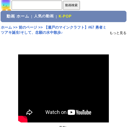
動画 ホーム
人気の動画
|
|
K-POP
ホーム
>>
前のページ
>>
【瀬戸のマインクラフト】#67 勇者ミ
ツアキ誕生!そして、念願の水中散歩♪
もっと見る