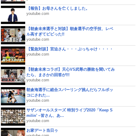
【報告】お母さんを亡くしました。
youtube.com
【朝倉未来選手と対談】朝倉選手の空手技、レベ
ル高すぎてビビった!!
youtube.com
【緊急対談】宮迫さん・・・ぶっちゃけ・・・・
youtube.com
【朝倉未来コラボ】天心VS武尊の勝敗を聞いてみ
たら、まさかの回答が!!!
youtube.com
朝倉海選手に総合スパーリング挑んだらフルボッ
コにされた...
youtube.com
サザンオールスターズ 特別ライブ2020「Keep S
milin’ ~皆さん、あ...
youtube.com
お家デート当日ゥ
youtube.com