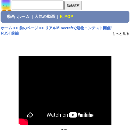
動画 ホーム
人気の動画
|
|
K-POP
ホーム
>>
前のページ
>>
リアルMinecraftで建物コンテスト開催!
RUST前編
もっと見る