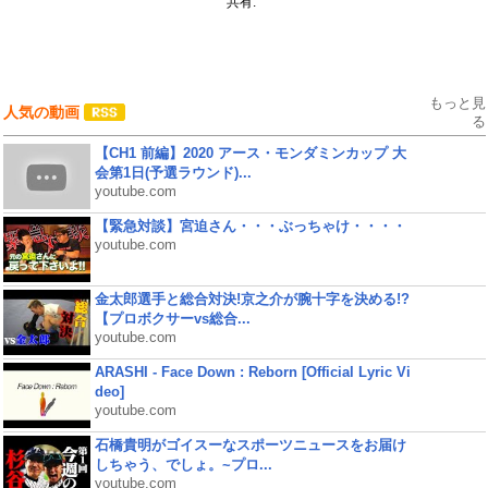
共有:
もっと見
人気の動画
る
【CH1 前編】2020 アース・モンダミンカップ 大
会第1日(予選ラウンド)...
youtube.com
【緊急対談】宮迫さん・・・ぶっちゃけ・・・・
youtube.com
金太郎選手と総合対決!京之介が腕十字を決める!?
【プロボクサーvs総合...
youtube.com
ARASHI - Face Down : Reborn [Official Lyric Vi
deo]
youtube.com
石橋貴明がゴイスーなスポーツニュースをお届け
しちゃう、でしょ。~プロ...
youtube.com