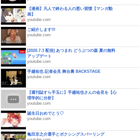
【漫画】凡人で終わる人の悪い習慣【マンガ動
画】
youtube.com
ご紹介します!!!
youtube.com
[2020.7.3 配信] あつまれ どうぶつの森 夏の無料
アップデート
youtube.com
手越祐也 記者会見 舞台裏 BACKSTAGE
youtube.com
【週刊誌すら手玉に】手越祐也さんの会見を【心
理学的に分析】
youtube.com
誕生日おめでとう♡
youtube.com
亀田京之介選手とボクシングスパーリング
youtube.com