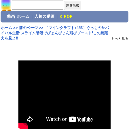
動画 ホーム
人気の動画
|
|
K-POP
ホーム
>>
前のページ
>>
〔マインクラフト♯456〕ぐっちのサバ
イバル生活 スライム階段でぴょんぴょん飛びブースト!この跳躍
力を見よ!!
もっと見る