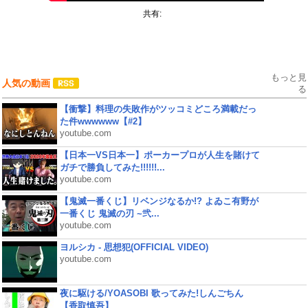
共有:
もっと見
人気の動画
る
【衝撃】料理の失敗作がツッコミどころ満載だっ
た件wwwwww【#2】
youtube.com
【日本一VS日本一】ポーカープロが人生を賭けて
ガチで勝負してみた!!!!!!...
youtube.com
【鬼滅一番くじ】リベンジなるか!? よゐこ有野が
一番くじ 鬼滅の刃 ~弐...
youtube.com
ヨルシカ - 思想犯(OFFICIAL VIDEO)
youtube.com
夜に駆ける/YOASOBI 歌ってみた!しんごちん
【香取慎吾】