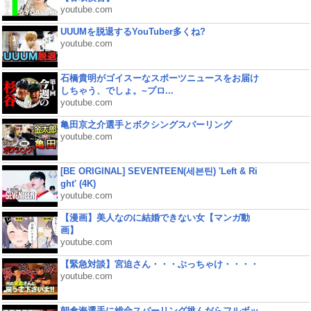
youtube.com
UUUMを脱退するYouTuber多くね?
youtube.com
石橋貴明がゴイスーなスポーツニュースをお届け
しちゃう、でしょ。~プロ...
youtube.com
亀田京之介選手とボクシングスパーリング
youtube.com
[BE ORIGINAL] SEVENTEEN(세븐틴) 'Left & Ri
ght' (4K)
youtube.com
【漫画】美人なのに結婚できない女【マンガ動
画】
youtube.com
【緊急対談】宮迫さん・・・ぶっちゃけ・・・・
youtube.com
朝倉海選手に総合スパーリング挑んだらフルボッ