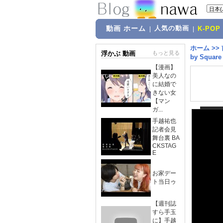
動画 ホーム
人気の動画
|
|
K-POP
ホーム
>>
浮かぶ 動画
もっと見る
by Square
【漫画】
美人なの
に結婚で
きない女
【マン
ガ...
手越祐也
記者会見
舞台裏 BA
CKSTAG
E
お家デー
ト当日ゥ
【週刊誌
すら手玉
に】手越