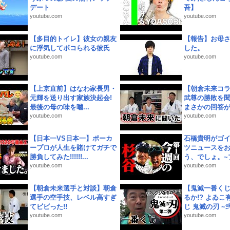
デート
吾】
youtube.com
youtube.com
【多目的トイレ】彼女の親友
【報告】お母
に浮気してボコられる彼氏
した。
youtube.com
youtube.com
【上京直前】はなわ家長男・
【朝倉未来コラ
元輝を送り出す家族決起会!
武尊の勝敗を
最後の母の味を噛...
まさかの回答が!
youtube.com
youtube.com
【日本一VS日本一】ポーカ
石橋貴明がゴ
ープロが人生を賭けてガチで
ツニュースを
勝負してみた!!!!!!...
う、でしょ。~プ
youtube.com
youtube.com
【朝倉未来選手と対談】朝倉
【鬼滅一番く
選手の空手技、レベル高すぎ
るか!? よゐ
てビビった!!
じ 鬼滅の刃 ~弐.
youtube.com
youtube.com