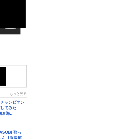
もっと見る
界チャンピオン
グしてみた
倉海...
SOBI 歌っ
ちん【香取慎