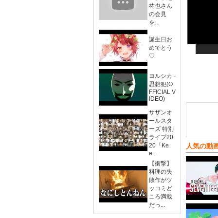
祐也さん
の会見
を...
誕生日お
めでとう
♡
ヨルシカ -
思想犯(O
FFICIAL V
IDEO)
サザンオ
ールスタ
ーズ 特別
ライブ20
20「Ke
人気の動
e...
【衝撃】
料理の失
敗作がツ
ッコミど
ころ満載
だっ...