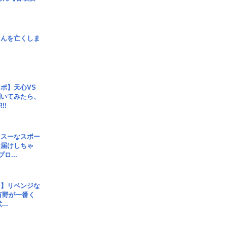
さんを亡くしま
ボ】天心VS
聞いてみたら、
!!
イスーなスポー
お届けしちゃ
ロ...
じ】リベンジな
こ有野が一番く
..