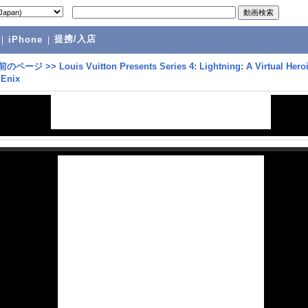
提携/入店
|
iPhone
|
前のページ
>>
Louis Vuitton Presents Series 4: Lightning: A Virtual Hero
 Enix