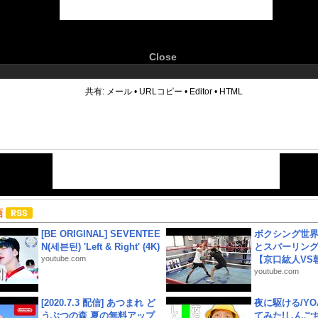
Close
6
共有:
メール
•
URLコピー
•
Editor
•
HTML
画
[BE ORIGINAL] SEVENTEE
ボクシング世
N(세븐틴) 'Left & Right' (4K)
とスパーリン
youtube.com
【京口紘人VS朝
youtube.com
[2020.7.3 配信] あつまれ ど
夜に駆ける/YOA
うぶつの森 夏の無料アップ
てみた!しんご