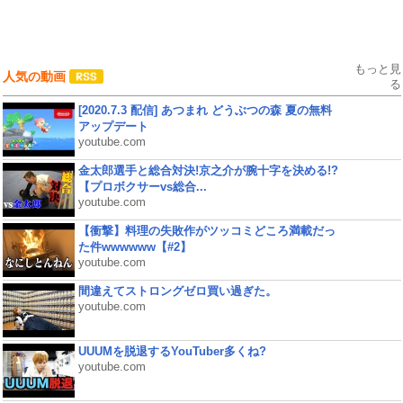
もっと見
人気の動画
る
[2020.7.3 配信] あつまれ どうぶつの森 夏の無料
アップデート
youtube.com
金太郎選手と総合対決!京之介が腕十字を決める!?
【プロボクサーvs総合...
youtube.com
【衝撃】料理の失敗作がツッコミどころ満載だっ
た件wwwwww【#2】
youtube.com
間違えてストロングゼロ買い過ぎた。
youtube.com
UUUMを脱退するYouTuber多くね?
youtube.com