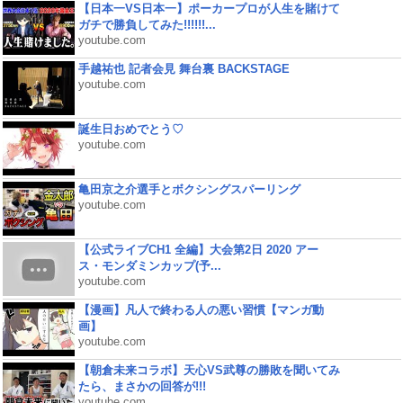
【日本一VS日本一】ポーカープロが人生を賭けて
ガチで勝負してみた!!!!!!...
youtube.com
手越祐也 記者会見 舞台裏 BACKSTAGE
youtube.com
誕生日おめでとう♡
youtube.com
亀田京之介選手とボクシングスパーリング
youtube.com
【公式ライブCH1 全編】大会第2日 2020 アー
ス・モンダミンカップ(予...
youtube.com
【漫画】凡人で終わる人の悪い習慣【マンガ動
画】
youtube.com
【朝倉未来コラボ】天心VS武尊の勝敗を聞いてみ
たら、まさかの回答が!!!
youtube.com