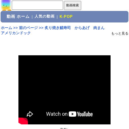
動画 ホーム
人気の動画
|
|
K-POP
ホーム
>>
前のページ
>>
炙り焼き鯖寿司 からあげ 肉まん
アメリカンドック
もっと見る