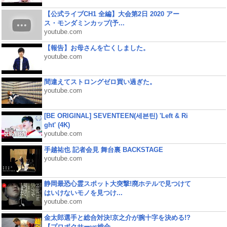
【公式ライブCH1 全編】大会第2日 2020 アー
ス・モンダミンカップ(予...
youtube.com
【報告】お母さんを亡くしました。
youtube.com
間違えてストロングゼロ買い過ぎた。
youtube.com
[BE ORIGINAL] SEVENTEEN(세븐틴) 'Left & Ri
ght' (4K)
youtube.com
手越祐也 記者会見 舞台裏 BACKSTAGE
youtube.com
静岡最恐心霊スポット大突撃!廃ホテルで見つけて
はいけないモノを見つけ...
youtube.com
金太郎選手と総合対決!京之介が腕十字を決める!?
【プロボクサーvs総合...