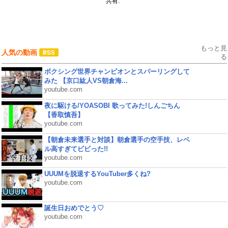
共有:
もっと見
人気の動画
る
ボクシング世界チャンピオンとスパーリングして
みた 【京口紘人VS朝倉海...
youtube.com
夜に駆ける/YOASOBI 歌ってみた!しんごちん
【香取慎吾】
youtube.com
【朝倉未来選手と対談】朝倉選手の空手技、レベ
ル高すぎてビビった!!
youtube.com
UUUMを脱退するYouTuber多くね?
youtube.com
誕生日おめでとう♡
youtube.com