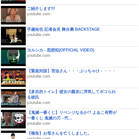
ご紹介します!!!
youtube.com
手越祐也 記者会見 舞台裏 BACKSTAGE
youtube.com
ヨルシカ - 思想犯(OFFICIAL VIDEO)
youtube.com
【緊急対談】宮迫さん・・・ぶっちゃけ・・・・
youtube.com
【多目的トイレ】彼女の親友に浮気してボコられ
る彼氏
youtube.com
【鬼滅一番くじ】リベンジなるか!? よゐこ有野が
一番くじ 鬼滅の刃 ~弐...
youtube.com
【報告】お母さんを亡くしました。
youtube.com