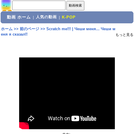
動画 ホーム
人気の動画
|
|
K-POP
ホーム
>>
前のページ
>>
Scratch me!!! | Чеши меня... Чеши м
еня я сказал!!
もっと見る