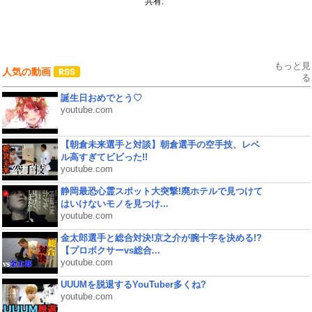
共有:
もっと見
人気の動画
る
誕生日おめでとう♡
youtube.com
【朝倉未来選手と対談】朝倉選手の空手技、レベ
ル高すぎてビビった!!
youtube.com
静岡最恐心霊スポット大突撃!廃ホテルで見つけて
はいけないモノを見つけ...
youtube.com
金太郎選手と総合対決!京之介が腕十字を決める!?
【プロボクサーvs総合...
youtube.com
UUUMを脱退するYouTuber多くね?
youtube.com