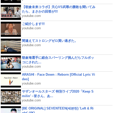
【朝倉未来コラボ】天心VS武尊の勝敗を聞いてみ
たら、まさかの回答が!!!
youtube.com
ご紹介します!!!
youtube.com
間違えてストロングゼロ買い過ぎた。
youtube.com
朝倉海選手に総合スパーリング挑んだらフルボッ
コにされた...
youtube.com
ARASHI - Face Down : Reborn [Official Lyric Vi
deo]
youtube.com
サザンオールスターズ 特別ライブ2020「Keep S
milin’ ~皆さん、あ...
youtube.com
[BE ORIGINAL] SEVENTEEN(세븐틴) 'Left & Ri
ght' (4K)