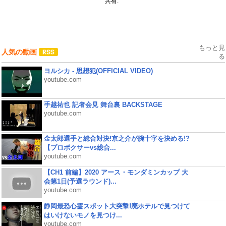
共有:
もっと見
人気の動画
る
ヨルシカ - 思想犯(OFFICIAL VIDEO)
youtube.com
手越祐也 記者会見 舞台裏 BACKSTAGE
youtube.com
金太郎選手と総合対決!京之介が腕十字を決める!?
【プロボクサーvs総合...
youtube.com
【CH1 前編】2020 アース・モンダミンカップ 大
会第1日(予選ラウンド)...
youtube.com
静岡最恐心霊スポット大突撃!廃ホテルで見つけて
はいけないモノを見つけ...
youtube.com