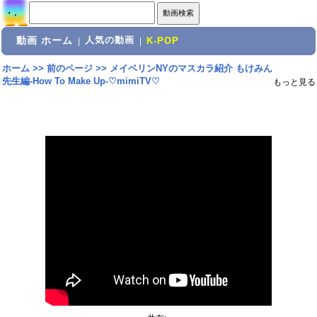
動画 ホーム
人気の動画
|
|
K-POP
ホーム
>>
前のページ
>>
メイベリンNYのマスカラ紹介 もけみん
先生編-How To Make Up-♡mimiTV♡
もっと見る