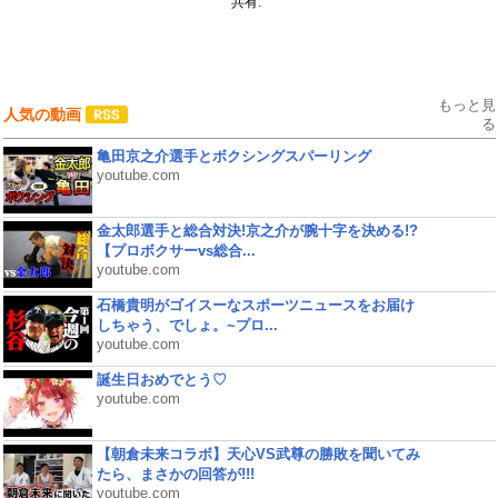
共有:
もっと見
人気の動画
る
亀田京之介選手とボクシングスパーリング
youtube.com
金太郎選手と総合対決!京之介が腕十字を決める!?
【プロボクサーvs総合...
youtube.com
石橋貴明がゴイスーなスポーツニュースをお届け
しちゃう、でしょ。~プロ...
youtube.com
誕生日おめでとう♡
youtube.com
【朝倉未来コラボ】天心VS武尊の勝敗を聞いてみ
たら、まさかの回答が!!!
youtube.com