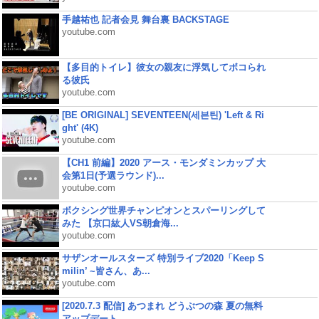
手越祐也 記者会見 舞台裏 BACKSTAGE
youtube.com
【多目的トイレ】彼女の親友に浮気してボコられ
る彼氏
youtube.com
[BE ORIGINAL] SEVENTEEN(세븐틴) 'Left & Ri
ght' (4K)
youtube.com
【CH1 前編】2020 アース・モンダミンカップ 大
会第1日(予選ラウンド)...
youtube.com
ボクシング世界チャンピオンとスパーリングして
みた 【京口紘人VS朝倉海...
youtube.com
サザンオールスターズ 特別ライブ2020「Keep S
milin’ ~皆さん、あ...
youtube.com
[2020.7.3 配信] あつまれ どうぶつの森 夏の無料
アップデート