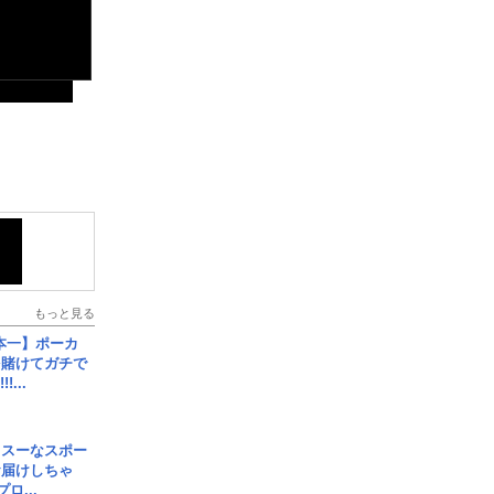
もっと見る
本一】ポーカ
を賭けてガチで
!...
イスーなスポー
お届けしちゃ
ロ...