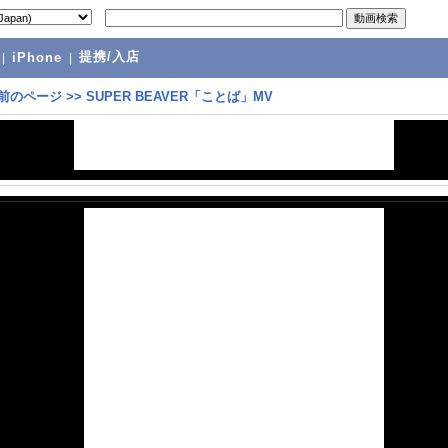
提携/入店
|
iPhone
|
前のページ
>>
SUPER BEAVER「ことば」MV