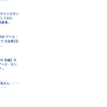
界チャンピオン
グしてみた
倉海...
020 アース・
プ 大会第1日
.
H1 全編】大
 アース・モン
..
宮迫さん・・・
・・・