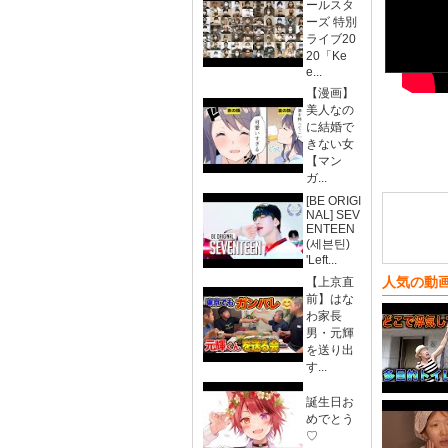
ールスタ
ーズ 特別
ライブ20
20「Ke
e...
【漫画】
美人なの
に結婚で
きない女
【マン
ガ...
[BE ORIGI
NAL] SEV
ENTEEN
(세븐틴)
'Left...
人気の動
【上京直
前】はな
わ家長
男・元輝
を送り出
す...
誕生日お
めでとう
♡