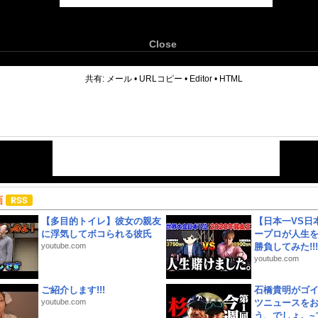
Close
6
共有:
メール
•
URLコピー
•
Editor
•
HTML
画
【多目的トイレ】彼女の親友
【日本一VS日
に浮気してボコられる彼氏
ープロが人生
youtube.com
勝負してみた!!!!!
youtube.com
ご紹介します!!!
石橋貴明がゴ
youtube.com
ツニュースを
う、でしょ。~プ