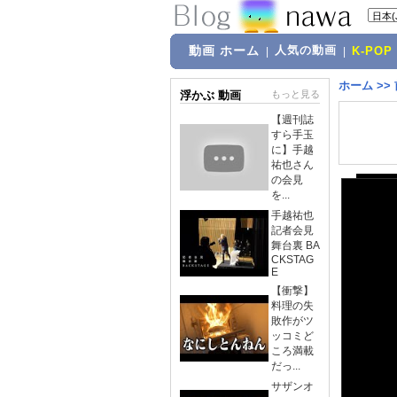
動画 ホーム
人気の動画
|
|
K-POP
ホーム
>>
浮かぶ 動画
もっと見る
【週刊誌
すら手玉
に】手越
祐也さん
の会見
を...
手越祐也
記者会見
舞台裏 BA
CKSTAG
E
【衝撃】
料理の失
敗作がツ
ッコミど
ころ満載
だっ...
サザンオ