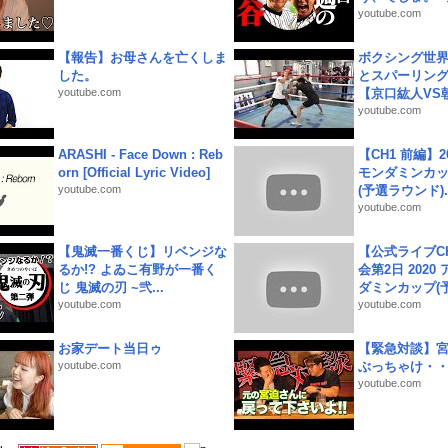
youtube.com
【報告】お母さんを亡くしま
ボクシング世
した。
とスパーリン
youtube.com
【京口紘人VS朝
youtube.com
ARASHI - Face Down : Reb
【CH1 前編】2
orn [Official Lyric Video]
モンダミンカッ
youtube.com
(予選ラウンド)..
youtube.com
【鬼滅一番くじ】リベンジな
【公式ライブC
るか!? よゐこ有野が一番く
会第2日 2020
じ 鬼滅の刃 ~弐...
ダミンカップ(予.
youtube.com
youtube.com
お家デート当日ゥ
【緊急対談】
youtube.com
ぶっちゃけ・
youtube.com