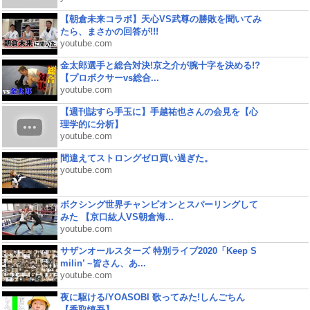
【朝倉未来コラボ】天心VS武尊の勝敗を聞いてみ
たら、まさかの回答が!!!
youtube.com
金太郎選手と総合対決!京之介が腕十字を決める!?
【プロボクサーvs総合...
youtube.com
【週刊誌すら手玉に】手越祐也さんの会見を【心
理学的に分析】
youtube.com
間違えてストロングゼロ買い過ぎた。
youtube.com
ボクシング世界チャンピオンとスパーリングして
みた 【京口紘人VS朝倉海...
youtube.com
サザンオールスターズ 特別ライブ2020「Keep S
milin’ ~皆さん、あ...
youtube.com
夜に駆ける/YOASOBI 歌ってみた!しんごちん
【香取慎吾】