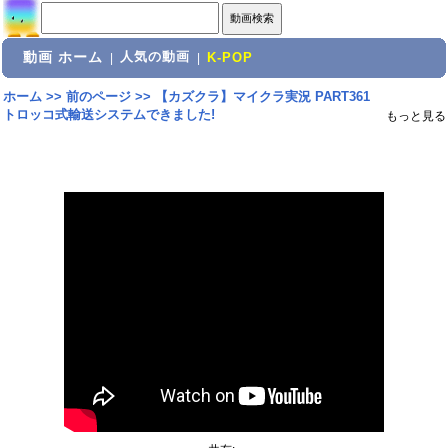
動画 ホーム
人気の動画
|
|
K-POP
ホーム
>>
前のページ
>>
【カズクラ】マイクラ実況 PART361
トロッコ式輸送システムできました!
もっと見る