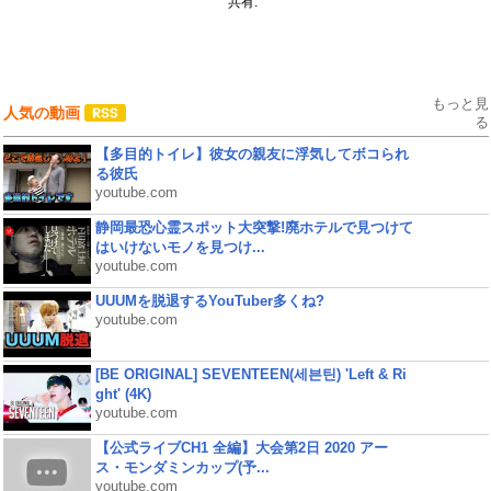
共有:
もっと見
人気の動画
る
【多目的トイレ】彼女の親友に浮気してボコられ
る彼氏
youtube.com
静岡最恐心霊スポット大突撃!廃ホテルで見つけて
はいけないモノを見つけ...
youtube.com
UUUMを脱退するYouTuber多くね?
youtube.com
[BE ORIGINAL] SEVENTEEN(세븐틴) 'Left & Ri
ght' (4K)
youtube.com
【公式ライブCH1 全編】大会第2日 2020 アー
ス・モンダミンカップ(予...
youtube.com