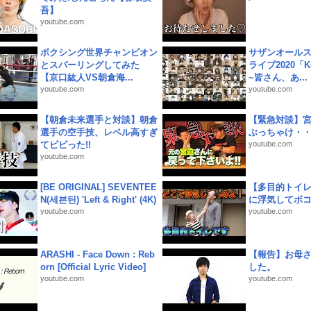
吾】
youtube.com
ボクシング世界チャンピオン
サザンオールス
とスパーリングしてみた
ライブ2020「Kee
【京口紘人VS朝倉海...
~皆さん、あ...
youtube.com
youtube.com
【朝倉未来選手と対談】朝倉
【緊急対談】
選手の空手技、レベル高すぎ
ぶっちゃけ・
てビビった!!
youtube.com
youtube.com
[BE ORIGINAL] SEVENTEE
【多目的トイ
N(세븐틴) 'Left & Right' (4K)
に浮気してボ
youtube.com
youtube.com
ARASHI - Face Down : Reb
【報告】お母
orn [Official Lyric Video]
した。
youtube.com
youtube.com