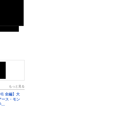
もっと見る
H1 全編】大
 アース・モン
..