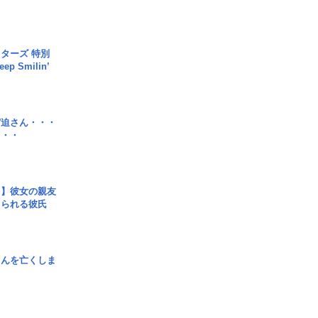
ターズ 特別
p Smilin’
宮迫さん・・・
・・・
レ】彼女の親友
コられる彼氏
さんを亡くしま