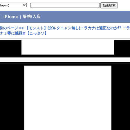
提携/入店
|
iPhone
|
前のページ
>>
【モンスト】(ダルタニャン無し)ニラカナは適正なのか!? ニ
ナミ零に挑戦✩【こっタソ】