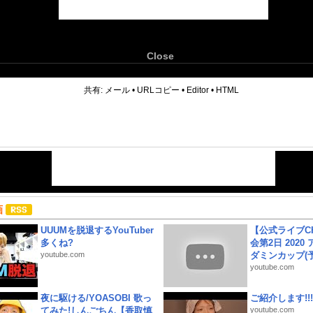
Close
6
共有:
メール
•
URLコピー
•
Editor
•
HTML
画
UUUMを脱退するYouTuber
【公式ライブC
多くね?
会第2日 2020
youtube.com
ダミンカップ(予.
youtube.com
夜に駆ける/YOASOBI 歌っ
ご紹介します!!!
てみた!しんごちん【香取慎
youtube.com