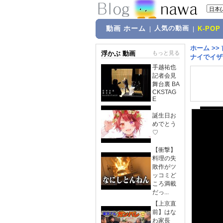
動画 ホーム
人気の動画
|
|
K-POP
ホーム
>>
浮かぶ 動画
もっと見る
ナイでイザ
手越祐也
記者会見
舞台裏 BA
CKSTAG
E
誕生日お
めでとう
♡
【衝撃】
料理の失
敗作がツ
ッコミど
ころ満載
だっ...
【上京直
前】はな
わ家長