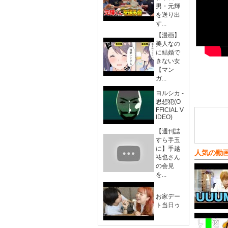
男・元輝
を送り出
す...
【漫画】
美人なの
に結婚で
きない女
【マン
ガ...
ヨルシカ -
思想犯(O
FFICIAL V
IDEO)
【週刊誌
すら手玉
に】手越
人気の動
祐也さん
の会見
を...
お家デー
ト当日ゥ