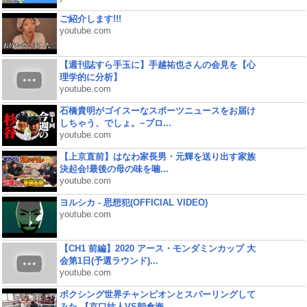
ご紹介します!!!
youtube.com
【週刊誌すら手玉に】手越祐也さんの会見を【心
理学的に分析】
youtube.com
石橋貴明がゴイスーなスポーツニュースをお届け
しちゃう、でしょ。~プロ...
youtube.com
【上京直前】はなわ家長男・元輝を送り出す家族
決起会!最後の母の味を噛...
youtube.com
ヨルシカ - 思想犯(OFFICIAL VIDEO)
youtube.com
【CH1 前編】2020 アース・モンダミンカップ 大
会第1日(予選ラウンド)...
youtube.com
ボクシング世界チャンピオンとスパーリングして
みた 【京口紘人VS朝倉海...