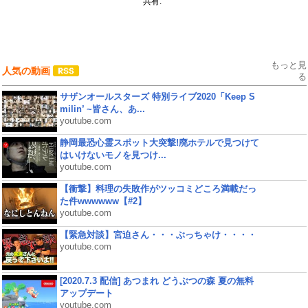
共有:
もっと見
人気の動画
る
サザンオールスターズ 特別ライブ2020「Keep S
milin’ ~皆さん、あ...
youtube.com
静岡最恐心霊スポット大突撃!廃ホテルで見つけて
はいけないモノを見つけ...
youtube.com
【衝撃】料理の失敗作がツッコミどころ満載だっ
た件wwwwww【#2】
youtube.com
【緊急対談】宮迫さん・・・ぶっちゃけ・・・・
youtube.com
[2020.7.3 配信] あつまれ どうぶつの森 夏の無料
アップデート
youtube.com