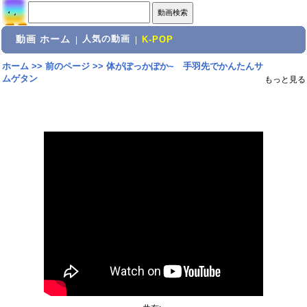
動画 ホーム
人気の動画
|
|
K-POP
ホーム
>>
前のページ
>>
体がぽっかぽか~ 手羽先でかんたんサ
ムゲタン
もっと見る