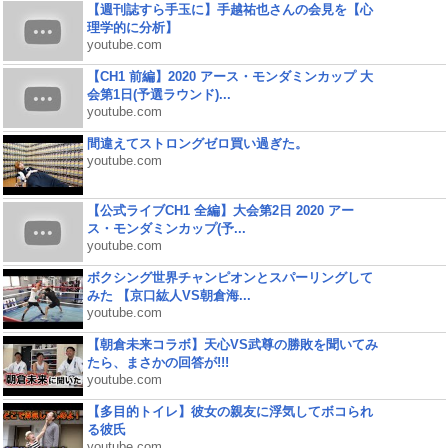
【週刊誌すら手玉に】手越祐也さんの会見を【心
理学的に分析】
youtube.com
【CH1 前編】2020 アース・モンダミンカップ 大
会第1日(予選ラウンド)...
youtube.com
間違えてストロングゼロ買い過ぎた。
youtube.com
【公式ライブCH1 全編】大会第2日 2020 アー
ス・モンダミンカップ(予...
youtube.com
ボクシング世界チャンピオンとスパーリングして
みた 【京口紘人VS朝倉海...
youtube.com
【朝倉未来コラボ】天心VS武尊の勝敗を聞いてみ
たら、まさかの回答が!!!
youtube.com
【多目的トイレ】彼女の親友に浮気してボコられ
る彼氏
youtube.com