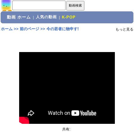
動画 ホーム
人気の動画
|
|
K-POP
ホーム
>>
前のページ
>>
今の若者に物申す!
もっと見る
共有: