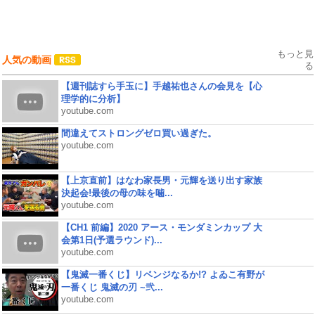
もっと見
人気の動画
る
【週刊誌すら手玉に】手越祐也さんの会見を【心
理学的に分析】
youtube.com
間違えてストロングゼロ買い過ぎた。
youtube.com
【上京直前】はなわ家長男・元輝を送り出す家族
決起会!最後の母の味を噛...
youtube.com
【CH1 前編】2020 アース・モンダミンカップ 大
会第1日(予選ラウンド)...
youtube.com
【鬼滅一番くじ】リベンジなるか!? よゐこ有野が
一番くじ 鬼滅の刃 ~弐...
youtube.com