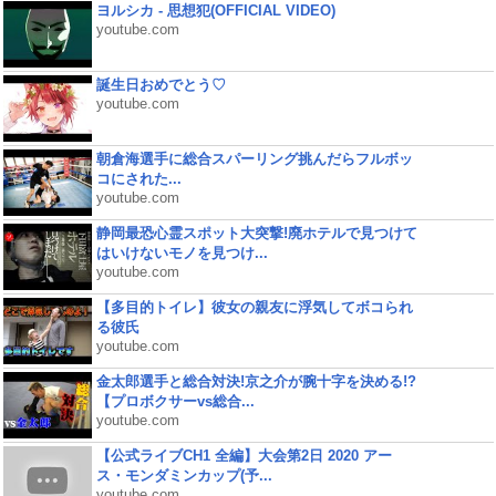
ヨルシカ - 思想犯(OFFICIAL VIDEO)
youtube.com
誕生日おめでとう♡
youtube.com
朝倉海選手に総合スパーリング挑んだらフルボッ
コにされた...
youtube.com
静岡最恐心霊スポット大突撃!廃ホテルで見つけて
はいけないモノを見つけ...
youtube.com
【多目的トイレ】彼女の親友に浮気してボコられ
る彼氏
youtube.com
金太郎選手と総合対決!京之介が腕十字を決める!?
【プロボクサーvs総合...
youtube.com
【公式ライブCH1 全編】大会第2日 2020 アー
ス・モンダミンカップ(予...
youtube.com