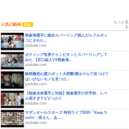
もっと見
人気の動画
る
朝倉海選手に総合スパーリング挑んだらフルボッ
コにされた...
youtube.com
ボクシング世界チャンピオンとスパーリングして
みた 【京口紘人VS朝倉海...
youtube.com
静岡最恐心霊スポット大突撃!廃ホテルで見つけて
はいけないモノを見つけ...
youtube.com
【朝倉未来選手と対談】朝倉選手の空手技、レベ
ル高すぎてビビった!!
youtube.com
サザンオールスターズ 特別ライブ2020「Keep S
milin’ ~皆さん、あ...
youtube.com