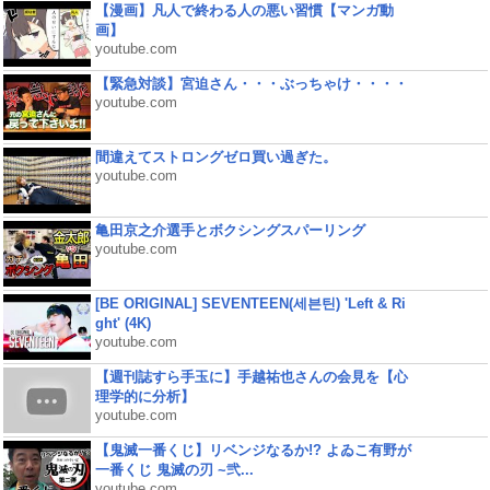
【漫画】凡人で終わる人の悪い習慣【マンガ動
画】
youtube.com
【緊急対談】宮迫さん・・・ぶっちゃけ・・・・
youtube.com
間違えてストロングゼロ買い過ぎた。
youtube.com
亀田京之介選手とボクシングスパーリング
youtube.com
[BE ORIGINAL] SEVENTEEN(세븐틴) 'Left & Ri
ght' (4K)
youtube.com
【週刊誌すら手玉に】手越祐也さんの会見を【心
理学的に分析】
youtube.com
【鬼滅一番くじ】リベンジなるか!? よゐこ有野が
一番くじ 鬼滅の刃 ~弐...
youtube.com