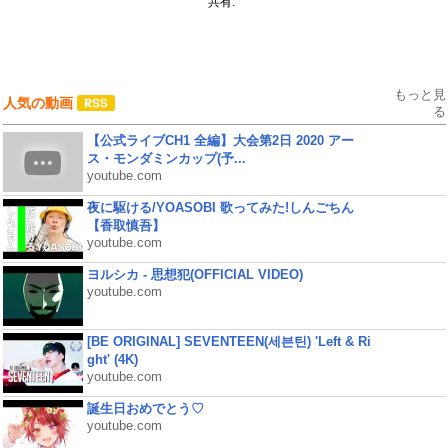
共有:
もっと見
人気の動画
る
【公式ライブCH1 全編】大会第2日 2020 アー
ス・モンダミンカップ(予...
youtube.com
夜に駆ける/YOASOBI 歌ってみた!しんごちん
【香取慎吾】
youtube.com
ヨルシカ - 思想犯(OFFICIAL VIDEO)
youtube.com
[BE ORIGINAL] SEVENTEEN(세븐틴) 'Left & Ri
ght' (4K)
youtube.com
誕生日おめでとう♡
youtube.com