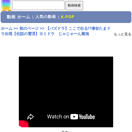
動画 ホーム
人気の動画
|
|
K-POP
ホーム
>>
前のページ
>>
【パズドラ】ここで出る!?潜在たまド
ラ出現【伝説の雪渓】ヨミドラ じゃじゃーん菊池
もっと見る