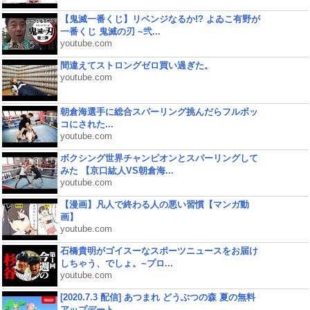
【鬼滅一番くじ】リベンジなるか!? よゐこ有野が
一番くじ 鬼滅の刃 ~弐...
youtube.com
間違えてストロングゼロ買い過ぎた。
youtube.com
朝倉海選手に総合スパーリング挑んだらフルボッ
コにされた...
youtube.com
ボクシング世界チャンピオンとスパーリングして
みた 【京口紘人VS朝倉海...
youtube.com
【漫画】凡人で終わる人の悪い習慣【マンガ動
画】
youtube.com
石橋貴明がゴイスーなスポーツニュースをお届け
しちゃう、でしょ。~プロ...
youtube.com
[2020.7.3 配信] あつまれ どうぶつの森 夏の無料
アップデート