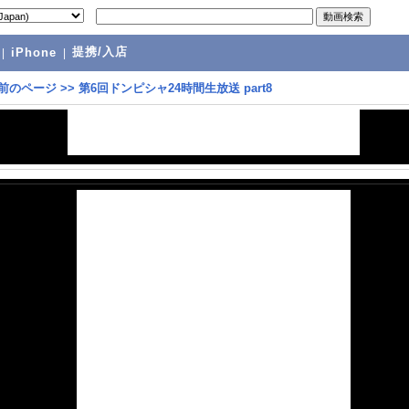
提携/入店
|
iPhone
|
前のページ
>>
第6回ドンピシャ24時間生放送 part8