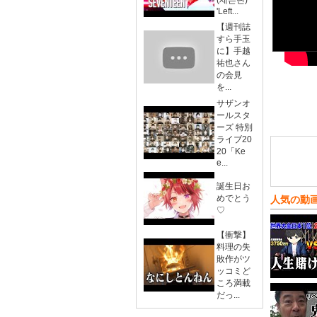
(세븐틴)
'Left...
【週刊誌
すら手玉
に】手越
祐也さん
の会見
を...
サザンオ
ールスタ
ーズ 特別
ライブ20
20「Ke
e...
誕生日お
めでとう
人気の動
♡
【衝撃】
料理の失
敗作がツ
ッコミど
ころ満載
だっ...