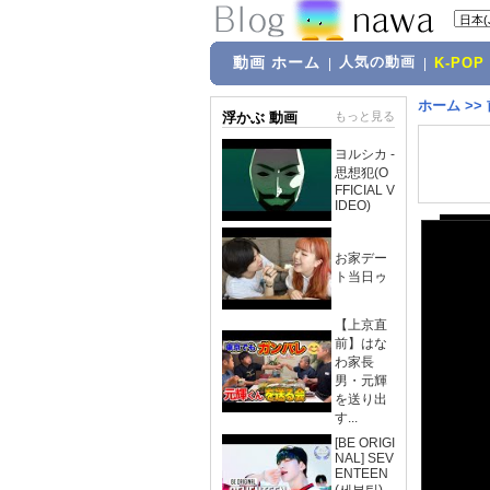
動画 ホーム
人気の動画
|
|
K-POP
ホーム
>>
浮かぶ 動画
もっと見る
ヨルシカ -
思想犯(O
FFICIAL V
IDEO)
お家デー
ト当日ゥ
【上京直
前】はな
わ家長
男・元輝
を送り出
す...
[BE ORIGI
NAL] SEV
ENTEEN