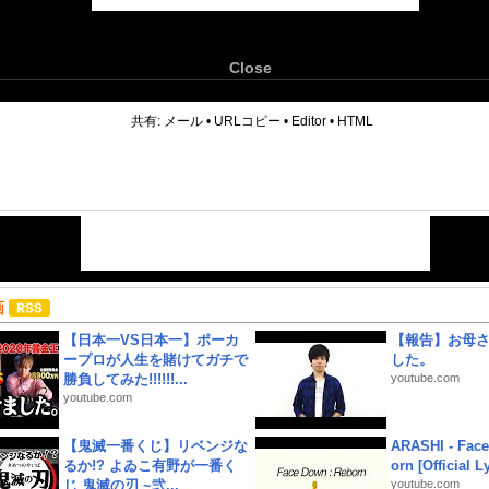
Close
6
共有:
メール
•
URLコピー
•
Editor
•
HTML
画
【日本一VS日本一】ポーカ
【報告】お母
ープロが人生を賭けてガチで
した。
勝負してみた!!!!!!...
youtube.com
youtube.com
【鬼滅一番くじ】リベンジな
ARASHI - Face
るか!? よゐこ有野が一番く
orn [Official L
じ 鬼滅の刃 ~弐...
youtube.com