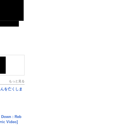
もっと見る
さんを亡くしま
 Down : Reb
yric Video]