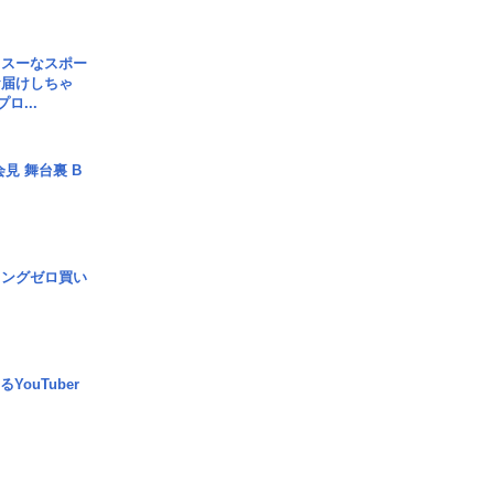
イスーなスポー
お届けしちゃ
ロ...
見 舞台裏 B
ロングゼロ買い
YouTuber