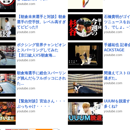
youtube.com
【朝倉未来選手と対談】朝倉
石橋貴明がゴ
選手の空手技、レベル高すぎ
ツニュースを
てビビった!!
う、でしょ。~プ
youtube.com
youtube.com
ボクシング世界チャンピオン
手越祐也 記者会
とスパーリングしてみた
ACKSTAGE
【京口紘人VS朝倉海...
youtube.com
youtube.com
朝倉海選手に総合スパーリン
間違えてスト
グ挑んだらフルボッコにされ
過ぎた。
た...
youtube.com
youtube.com
【緊急対談】宮迫さん・・・
UUUMを脱退する
ぶっちゃけ・・・・
多くね?
youtube.com
youtube.com