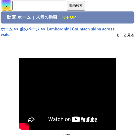
動画 ホーム
人気の動画
|
|
K-POP
ホーム
>>
前のページ
>>
Lamborgnini Countach skips across
water
もっと見る