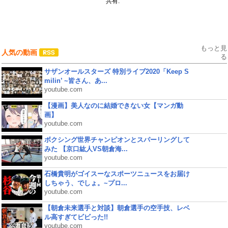
共有:
もっと見
人気の動画
る
サザンオールスターズ 特別ライブ2020「Keep S
milin’ ~皆さん、あ...
youtube.com
【漫画】美人なのに結婚できない女【マンガ動
画】
youtube.com
ボクシング世界チャンピオンとスパーリングして
みた 【京口紘人VS朝倉海...
youtube.com
石橋貴明がゴイスーなスポーツニュースをお届け
しちゃう、でしょ。~プロ...
youtube.com
【朝倉未来選手と対談】朝倉選手の空手技、レベ
ル高すぎてビビった!!
youtube.com