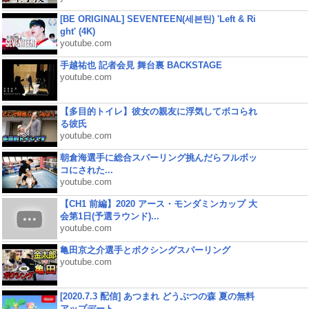
[BE ORIGINAL] SEVENTEEN(세븐틴) 'Left & Ri
ght' (4K)
youtube.com
手越祐也 記者会見 舞台裏 BACKSTAGE
youtube.com
【多目的トイレ】彼女の親友に浮気してボコられ
る彼氏
youtube.com
朝倉海選手に総合スパーリング挑んだらフルボッ
コにされた...
youtube.com
【CH1 前編】2020 アース・モンダミンカップ 大
会第1日(予選ラウンド)...
youtube.com
亀田京之介選手とボクシングスパーリング
youtube.com
[2020.7.3 配信] あつまれ どうぶつの森 夏の無料
アップデート