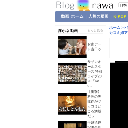
動画 ホーム
人気の動画
|
|
K-POP
ホーム
>>
浮かぶ 動画
もっと見る
カスミ姉ア
お家デー
ト当日ゥ
サザンオ
ールスタ
ーズ 特別
ライブ20
20「Ke
e...
【衝撃】
料理の失
敗作がツ
ッコミど
ころ満載
だっ...
手越祐也
記者会見