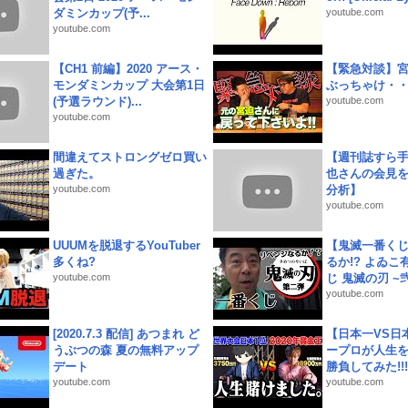
ダミンカップ(予...
youtube.com
youtube.com
【CH1 前編】2020 アース・
【緊急対談】
モンダミンカップ 大会第1日
ぶっちゃけ・
(予選ラウンド)...
youtube.com
youtube.com
間違えてストロングゼロ買い
【週刊誌すら
過ぎた。
也さんの会見
youtube.com
分析】
youtube.com
UUUMを脱退するYouTuber
【鬼滅一番く
多くね?
るか!? よゐ
youtube.com
じ 鬼滅の刃 ~弐.
youtube.com
[2020.7.3 配信] あつまれ ど
【日本一VS日
うぶつの森 夏の無料アップ
ープロが人生
デート
勝負してみた!!!!!
youtube.com
youtube.com