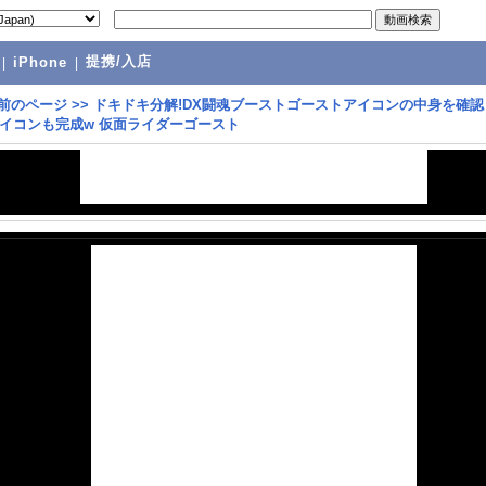
提携/入店
|
iPhone
|
前のページ
>>
ドキドキ分解!DX闘魂ブーストゴーストアイコンの中身を確認 
イコンも完成w 仮面ライダーゴースト