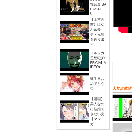
舞台裏 BA
CKSTAG
E
【上京直
前】はな
わ家長
男・元輝
を送り出
す...
ヨルシカ -
思想犯(O
FFICIAL V
IDEO)
誕生日お
めでとう
人気の動
♡
【漫画】
美人なの
に結婚で
きない女
【マン
ガ...