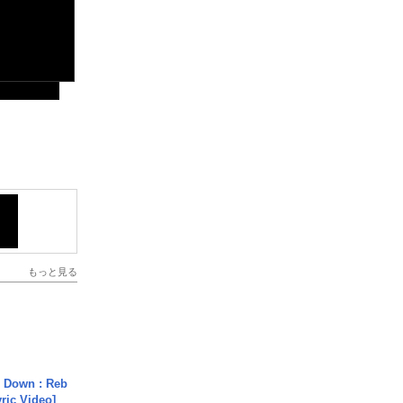
もっと見る
 Down : Reb
yric Video]