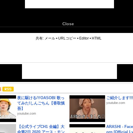
Close
6
共有:
メール
•
URLコピー
•
Editor
•
HTML
画
夜に駆ける/YOASOBI 歌っ
ご紹介します!!!
てみた!しんごちん【香取慎
youtube.com
吾】
youtube.com
【公式ライブCH1 全編】大
ARASHI - Face
会第2日 2020 アース・モン
orn [Official L