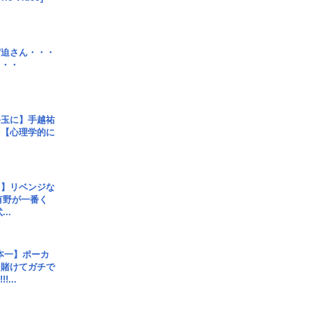
宮迫さん・・・
・・・
手玉に】手越祐
を【心理学的に
じ】リベンジな
こ有野が一番く
..
本一】ポーカ
を賭けてガチで
!...