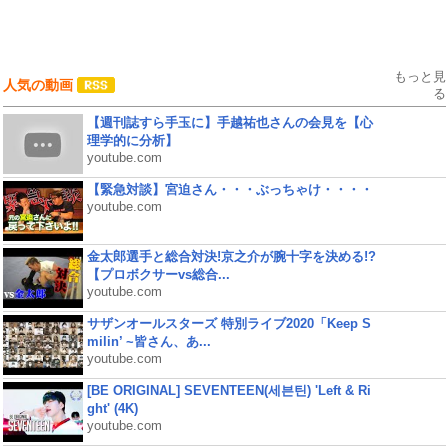
もっと見
人気の動画
る
【週刊誌すら手玉に】手越祐也さんの会見を【心
理学的に分析】
youtube.com
【緊急対談】宮迫さん・・・ぶっちゃけ・・・・
youtube.com
金太郎選手と総合対決!京之介が腕十字を決める!?
【プロボクサーvs総合...
youtube.com
サザンオールスターズ 特別ライブ2020「Keep S
milin’ ~皆さん、あ...
youtube.com
[BE ORIGINAL] SEVENTEEN(세븐틴) 'Left & Ri
ght' (4K)
youtube.com