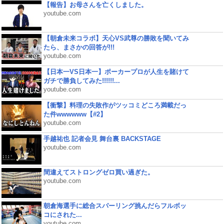
【報告】お母さんを亡くしました。
youtube.com
【朝倉未来コラボ】天心VS武尊の勝敗を聞いてみ
たら、まさかの回答が!!!
youtube.com
【日本一VS日本一】ポーカープロが人生を賭けて
ガチで勝負してみた!!!!!!...
youtube.com
【衝撃】料理の失敗作がツッコミどころ満載だっ
た件wwwwww【#2】
youtube.com
手越祐也 記者会見 舞台裏 BACKSTAGE
youtube.com
間違えてストロングゼロ買い過ぎた。
youtube.com
朝倉海選手に総合スパーリング挑んだらフルボッ
コにされた...
youtube.com