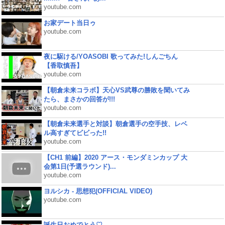
youtube.com
お家デート当日ゥ
youtube.com
夜に駆ける/YOASOBI 歌ってみた!しんごちん
【香取慎吾】
youtube.com
【朝倉未来コラボ】天心VS武尊の勝敗を聞いてみ
たら、まさかの回答が!!!
youtube.com
【朝倉未来選手と対談】朝倉選手の空手技、レベ
ル高すぎてビビった!!
youtube.com
【CH1 前編】2020 アース・モンダミンカップ 大
会第1日(予選ラウンド)...
youtube.com
ヨルシカ - 思想犯(OFFICIAL VIDEO)
youtube.com
誕生日おめでとう♡