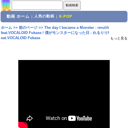
動画 ホーム
人気の動画
|
|
K-POP
ホーム
>>
前のページ
>>
The day I became a Monster - rerulili
feat.VOCALOID Fukase / 僕がモンスターになった日 - れるりりf
eat.VOCALOID Fukase
もっと見る