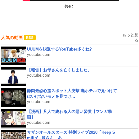
共有:
もっと見
人気の動画
る
UUUMを脱退するYouTuber多くね?
youtube.com
【報告】お母さんを亡くしました。
youtube.com
静岡最恐心霊スポット大突撃!廃ホテルで見つけて
はいけないモノを見つけ...
youtube.com
【漫画】凡人で終わる人の悪い習慣【マンガ動
画】
youtube.com
サザンオールスターズ 特別ライブ2020「Keep S
milin’ ~皆さん、あ...