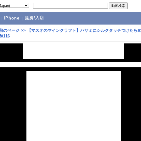
提携/入店
|
iPhone
|
前のページ
>>
【マスオのマインクラフト】ハサミにシルクタッチつけたら
#116