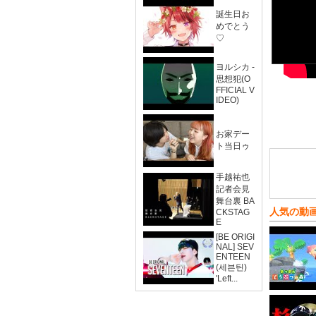
誕生日お
めでとう
♡
ヨルシカ -
思想犯(O
FFICIAL V
IDEO)
お家デー
ト当日ゥ
手越祐也
記者会見
舞台裏 BA
人気の動
CKSTAG
E
[BE ORIGI
NAL] SEV
ENTEEN
(세븐틴)
'Left...