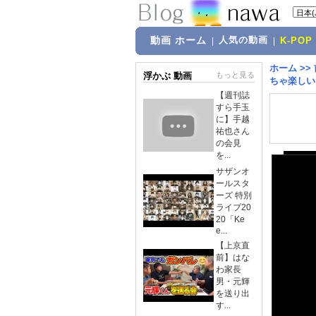
動画 ホーム
人気の動画
|
|
K-POP
ホーム
>>
浮かぶ 動画
もっと見る
ちゃ楽しい!
【週刊誌
すら手玉
に】手越
祐也さん
の会見
を...
サザンオ
ールスタ
ーズ 特別
ライブ20
20「Ke
e...
【上京直
前】はな
わ家長
男・元輝
を送り出
す...