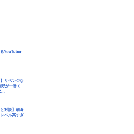
YouTuber
じ】リベンジな
こ有野が一番く
..
手と対談】朝倉
、レベル高すぎ