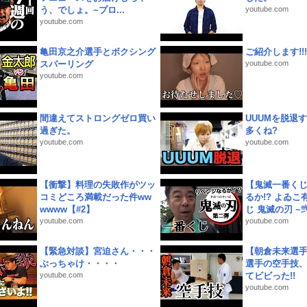
う、でしょ。~プロ...
youtube.com
youtube.com
亀田京之介選手とボクシング
ご紹介します!!!
スパーリング
youtube.com
youtube.com
間違えてストロングゼロ買い
UUUMを脱退する
過ぎた。
多くね?
youtube.com
youtube.com
【衝撃】料理の失敗作がツッ
【鬼滅一番く
コミどころ満載だった件ww
るか!? よゐ
wwww【#2】
じ 鬼滅の刃 ~弐.
youtube.com
youtube.com
【緊急対談】宮迫さん・・・
【朝倉未来選
ぶっちゃけ・・・・
選手の空手技
youtube.com
てビビった!!
youtube.com