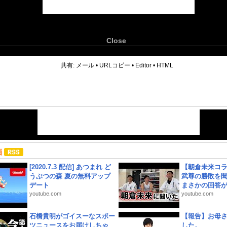
Close
6
共有:
メール
•
URLコピー
•
Editor
•
HTML
画
[2020.7.3 配信] あつまれ ど
【朝倉未来コラ
うぶつの森 夏の無料アップ
武尊の勝敗を
デート
まさかの回答が!
youtube.com
youtube.com
石橋貴明がゴイスーなスポー
【報告】お母
ツニュースをお届けしちゃ
した。