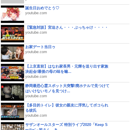
誕生日おめでとう♡
youtube.com
【緊急対談】宮迫さん・・・ぶっちゃけ・・・・
youtube.com
お家デート当日ゥ
youtube.com
【上京直前】はなわ家長男・元輝を送り出す家族
決起会!最後の母の味を噛...
youtube.com
静岡最恐心霊スポット大突撃!廃ホテルで見つけて
はいけないモノを見つけ...
youtube.com
【多目的トイレ】彼女の親友に浮気してボコられ
る彼氏
youtube.com
サザンオールスターズ 特別ライブ2020「Keep S
milin’ ~皆さん、あ...