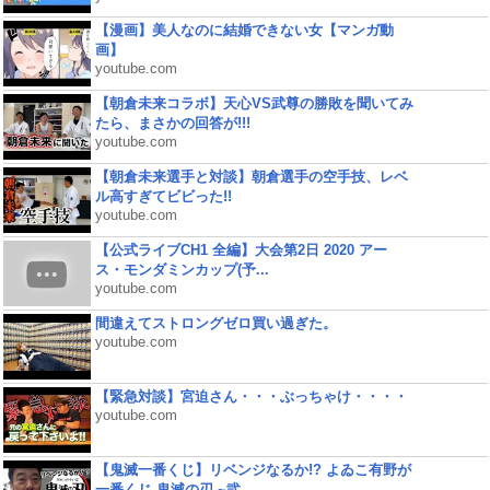
【漫画】美人なのに結婚できない女【マンガ動
画】
youtube.com
【朝倉未来コラボ】天心VS武尊の勝敗を聞いてみ
たら、まさかの回答が!!!
youtube.com
【朝倉未来選手と対談】朝倉選手の空手技、レベ
ル高すぎてビビった!!
youtube.com
【公式ライブCH1 全編】大会第2日 2020 アー
ス・モンダミンカップ(予...
youtube.com
間違えてストロングゼロ買い過ぎた。
youtube.com
【緊急対談】宮迫さん・・・ぶっちゃけ・・・・
youtube.com
【鬼滅一番くじ】リベンジなるか!? よゐこ有野が
一番くじ 鬼滅の刃 ~弐...