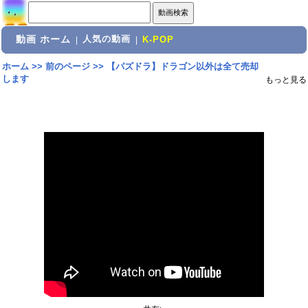
動画 ホーム
人気の動画
|
|
K-POP
ホーム
>>
前のページ
>>
【パズドラ】ドラゴン以外は全て売却
します
もっと見る