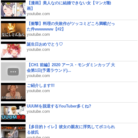
【漫画】美人なのに結婚できない女【マンガ動
画】
youtube.com
【衝撃】料理の失敗作がツッコミどころ満載だっ
た件wwwwww【#2】
youtube.com
誕生日おめでとう♡
youtube.com
【CH1 前編】2020 アース・モンダミンカップ 大
会第1日(予選ラウンド)...
youtube.com
ご紹介します!!!
youtube.com
UUUMを脱退するYouTuber多くね?
youtube.com
【多目的トイレ】彼女の親友に浮気してボコられ
る彼氏
youtube.com