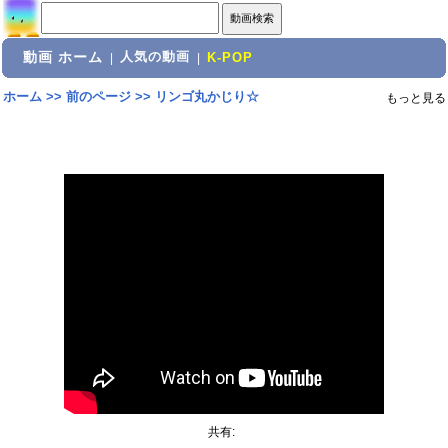
動画 ホーム
人気の動画
|
|
K-POP
ホーム
>>
前のページ
>>
リンゴ丸かじり☆
もっと見る
共有: