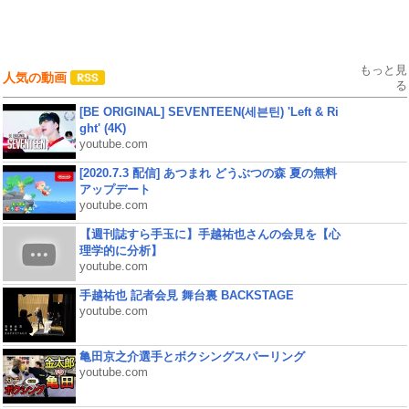
もっと見
人気の動画
る
[BE ORIGINAL] SEVENTEEN(세븐틴) 'Left & Ri
ght' (4K)
youtube.com
[2020.7.3 配信] あつまれ どうぶつの森 夏の無料
アップデート
youtube.com
【週刊誌すら手玉に】手越祐也さんの会見を【心
理学的に分析】
youtube.com
手越祐也 記者会見 舞台裏 BACKSTAGE
youtube.com
亀田京之介選手とボクシングスパーリング
youtube.com