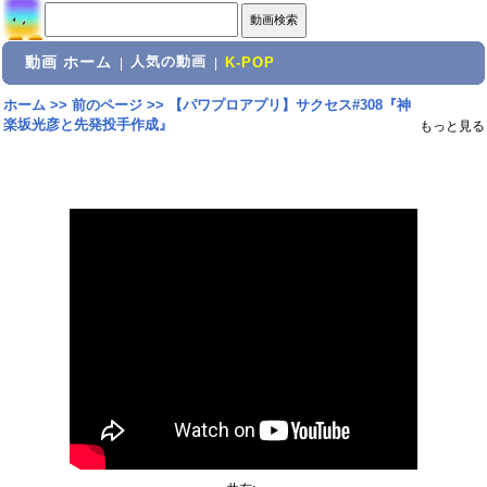
動画 ホーム
人気の動画
|
|
K-POP
ホーム
>>
前のページ
>>
【パワプロアプリ】サクセス#308『神
楽坂光彦と先発投手作成』
もっと見る