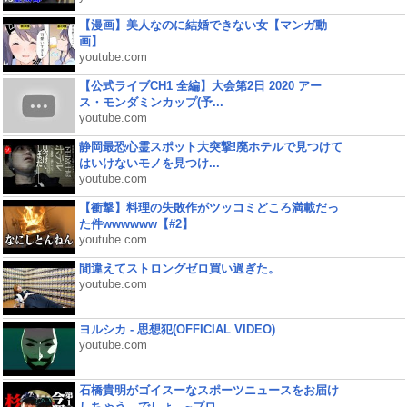
【漫画】美人なのに結婚できない女【マンガ動
画】
youtube.com
【公式ライブCH1 全編】大会第2日 2020 アー
ス・モンダミンカップ(予...
youtube.com
静岡最恐心霊スポット大突撃!廃ホテルで見つけて
はいけないモノを見つけ...
youtube.com
【衝撃】料理の失敗作がツッコミどころ満載だっ
た件wwwwww【#2】
youtube.com
間違えてストロングゼロ買い過ぎた。
youtube.com
ヨルシカ - 思想犯(OFFICIAL VIDEO)
youtube.com
石橋貴明がゴイスーなスポーツニュースをお届け
しちゃう、でしょ。~プロ...