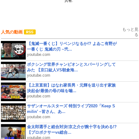
共有:
もっと見
人気の動画
る
【鬼滅一番くじ】リベンジなるか!? よゐこ有野が
一番くじ 鬼滅の刃 ~弐...
youtube.com
ボクシング世界チャンピオンとスパーリングして
みた 【京口紘人VS朝倉海...
youtube.com
【上京直前】はなわ家長男・元輝を送り出す家族
決起会!最後の母の味を噛...
youtube.com
サザンオールスターズ 特別ライブ2020「Keep S
milin’ ~皆さん、あ...
youtube.com
金太郎選手と総合対決!京之介が腕十字を決める!?
【プロボクサーvs総合...
youtube.com