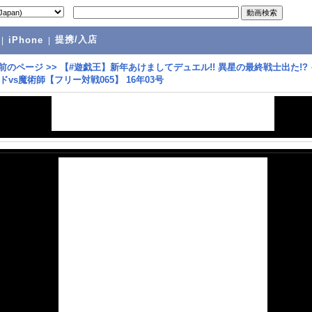
提携/入店
|
iPhone
|
前のページ
>>
【#遊戯王】新年あけましてデュエル!! 異星の最終戦士出た!?
vs魔術師【フリー対戦065】 16年03号