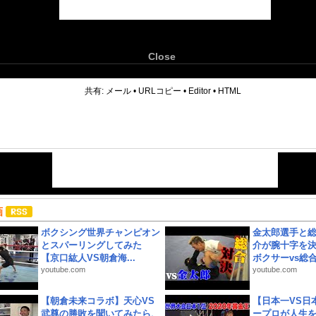
Close
6
共有:
メール
•
URLコピー
•
Editor
•
HTML
画
ボクシング世界チャンピオン
金太郎選手と総
とスパーリングしてみた
介が腕十字を決
【京口紘人VS朝倉海...
ボクサーvs総合.
youtube.com
youtube.com
【朝倉未来コラボ】天心VS
【日本一VS日
武尊の勝敗を聞いてみたら、
ープロが人生