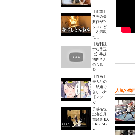
【衝撃】
料理の失
敗作がツ
ッコミど
ころ満載
だっ...
【週刊誌
すら手玉
に】手越
祐也さん
の会見
を...
【漫画】
美人なの
に結婚で
人気の動
きない女
【マン
ガ...
手越祐也
記者会見
舞台裏 BA
CKSTAG
E