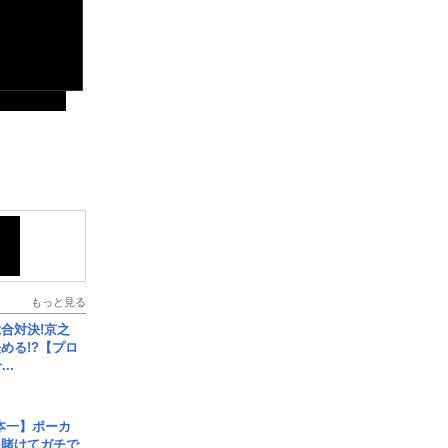
もっと見る
合対決!京之
める!?【プロ
..
本一】ポーカ
を賭けてガチで