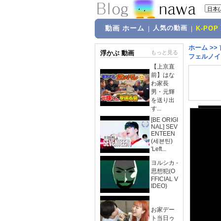
動画 ホーム
人気の動画
|
|
K-POP
ホーム
>>
浮かぶ 動画
もっと見る
フェルノイド
【上京直
前】はな
わ家長
男・元輝
を送り出
す...
[BE ORIGI
NAL] SEV
ENTEEN
(세븐틴)
'Left...
ヨルシカ -
思想犯(O
FFICIAL V
IDEO)
お家デー
ト当日ゥ