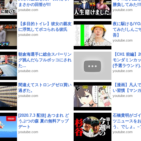
まさかの回答が!!!
勝負してみた!!!!!
youtube.com
youtube.com
【多目的トイレ】彼女の親友
夜に駆ける/YOA
に浮気してボコられる彼氏
てみた!しんご
youtube.com
吾】
youtube.com
朝倉海選手に総合スパーリン
【CH1 前編】2
グ挑んだらフルボッコにされ
モンダミンカッ
た...
(予選ラウンド)..
youtube.com
youtube.com
間違えてストロングゼロ買い
【漫画】凡人
過ぎた。
い習慣【マン
youtube.com
youtube.com
[2020.7.3 配信] あつまれ ど
石橋貴明がゴ
うぶつの森 夏の無料アップ
ツニュースを
デート
う、でしょ。~プ
youtube.com
youtube.com