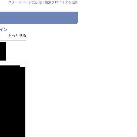
スタートページに設定
|
検索プロバイダを追加
 イン
もっと見る