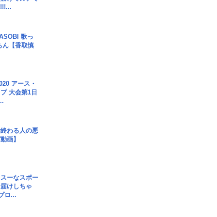
!...
SOBI 歌っ
ちん【香取慎
020 アース・
プ 大会第1日
.
で終わる人の悪
ガ動画】
イスーなスポー
お届けしちゃ
ロ...