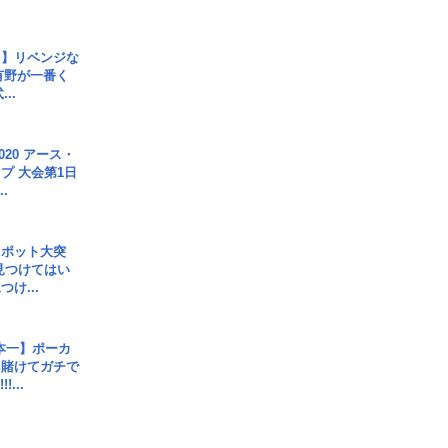
じ】リベンジな
こ有野が一番く
..
020 アース・
プ 大会第1日
.
スポット大突
見つけてはい
け...
本一】ポーカ
を賭けてガチで
!...