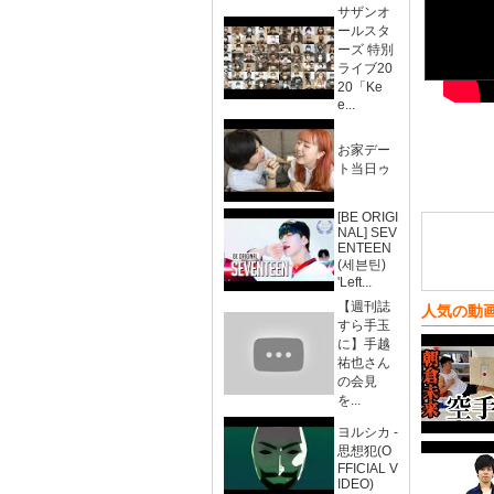
サザンオ
ールスタ
ーズ 特別
ライブ20
20「Ke
e...
お家デー
ト当日ゥ
[BE ORIGI
NAL] SEV
ENTEEN
(세븐틴)
'Left...
【週刊誌
人気の動
すら手玉
に】手越
祐也さん
の会見
を...
ヨルシカ -
思想犯(O
FFICIAL V
IDEO)