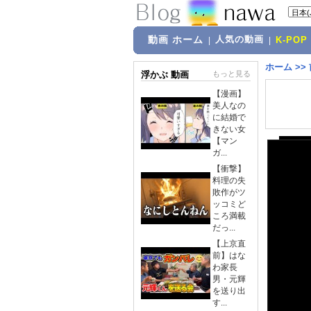
動画 ホーム
人気の動画
|
|
K-POP
ホーム
>>
浮かぶ 動画
もっと見る
【漫画】
美人なの
に結婚で
きない女
【マン
ガ...
【衝撃】
料理の失
敗作がツ
ッコミど
ころ満載
だっ...
【上京直
前】はな
わ家長
男・元輝
を送り出
す...