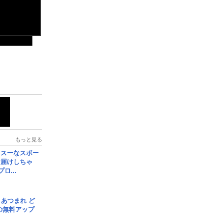
もっと見る
イスーなスポー
お届けしちゃ
ロ...
信] あつまれ ど
の無料アップ