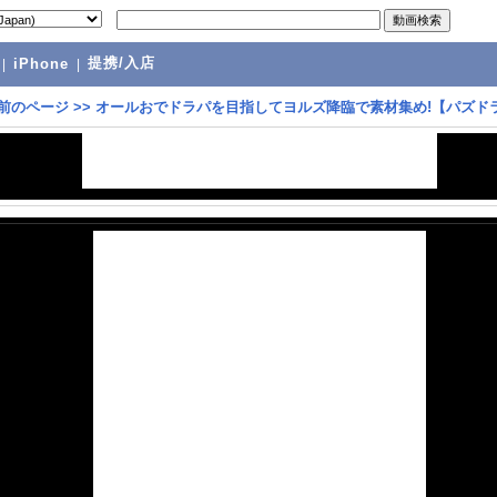
提携/入店
|
iPhone
|
前のページ
>>
オールおでドラパを目指してヨルズ降臨で素材集め!【パズド