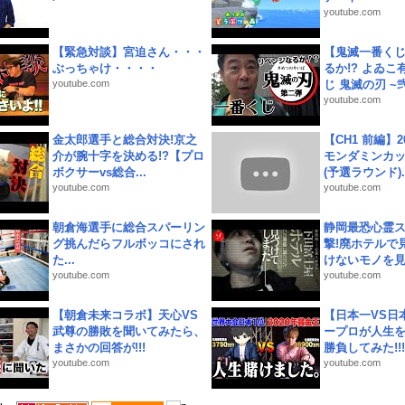
youtube.com
【緊急対談】宮迫さん・・・
【鬼滅一番く
ぶっちゃけ・・・・
るか!? よゐ
youtube.com
じ 鬼滅の刃 ~弐.
youtube.com
金太郎選手と総合対決!京之
【CH1 前編】2
介が腕十字を決める!?【プロ
モンダミンカッ
ボクサーvs総合...
(予選ラウンド)..
youtube.com
youtube.com
朝倉海選手に総合スパーリン
静岡最恐心霊
グ挑んだらフルボッコにされ
撃!廃ホテルで
た...
けないモノを見つ
youtube.com
youtube.com
【朝倉未来コラボ】天心VS
【日本一VS日
武尊の勝敗を聞いてみたら、
ープロが人生
まさかの回答が!!!
勝負してみた!!!!!
youtube.com
youtube.com