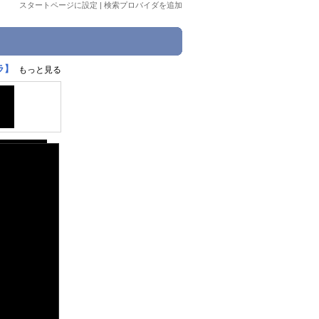
スタートページに設定
|
検索プロバイダを追加
ラ】
もっと見る