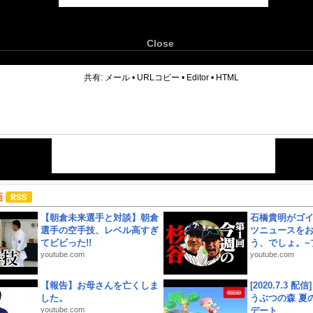
Close
6
共有:
メール
•
URLコピー
•
Editor
•
HTML
画
【朝倉未来選手と対談】朝倉
石橋貴明がゴ
選手の空手技、レベル高すぎ
ツニュースを
てビビった!!
う、でしょ。~プ
youtube.com
youtube.com
【報告】お母さんを亡くしま
[2020.7.3 配
した。
うぶつの森 夏
youtube.com
デート