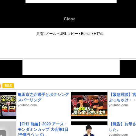
Close
6
共有:
メール
•
URLコピー
•
Editor
•
HTML
画
亀田京之介選手とボクシング
【緊急対談】
スパーリング
ぶっちゃけ・
youtube.com
youtube.com
【CH1 前編】2020 アース・
【報告】お母
モンダミンカップ 大会第1日
した。
(予選ラウンド)...
youtube.com