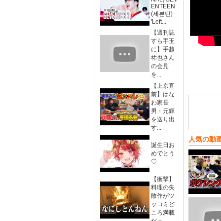
ENTEEN
(세븐틴)
'Left...
【週刊誌
すら手玉
に】手越
祐也さん
の会見
を...
【上京直
前】はな
わ家長
男・元輝
を送り出
す...
人気の動
誕生日お
めでとう
♡
【衝撃】
料理の失
敗作がツ
ッコミど
ころ満載