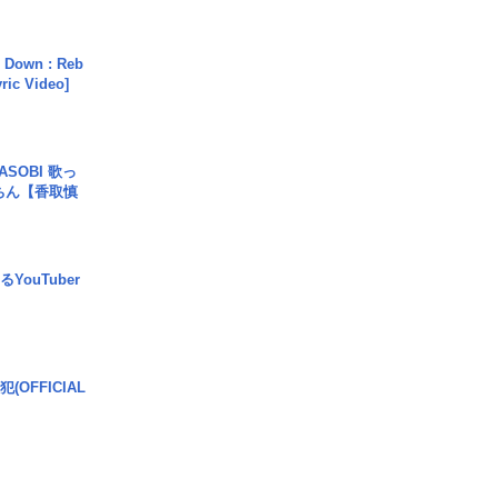
 Down : Reb
yric Video]
SOBI 歌っ
ちん【香取慎
YouTuber
(OFFICIAL