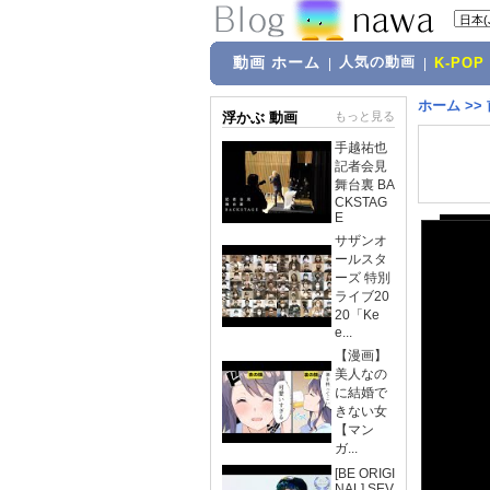
動画 ホーム
人気の動画
|
|
K-POP
ホーム
>>
浮かぶ 動画
もっと見る
手越祐也
記者会見
舞台裏 BA
CKSTAG
E
サザンオ
ールスタ
ーズ 特別
ライブ20
20「Ke
e...
【漫画】
美人なの
に結婚で
きない女
【マン
ガ...
[BE ORIGI
NAL] SEV