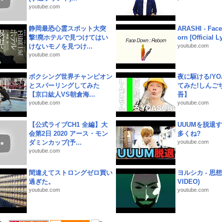
youtube.com
静岡最恐心霊スポット大突
ARASHI - Face
撃!廃ホテルで見つけてはい
orn [Official L
けないモノを見つけ...
youtube.com
youtube.com
ボクシング世界チャンピオン
夜に駆ける/YOA
とスパーリングしてみた
てみた!しんご
【京口紘人VS朝倉海...
吾】
youtube.com
youtube.com
【公式ライブCH1 全編】大
UUUMを脱退する
会第2日 2020 アース・モン
多くね?
ダミンカップ(予...
youtube.com
youtube.com
間違えてストロングゼロ買い
ヨルシカ - 思想犯
過ぎた。
VIDEO)
youtube.com
youtube.com