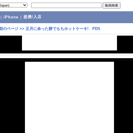
提携/入店
|
iPhone
|
前のページ
>>
正月に余った餅でもちホットケーキ! PDS