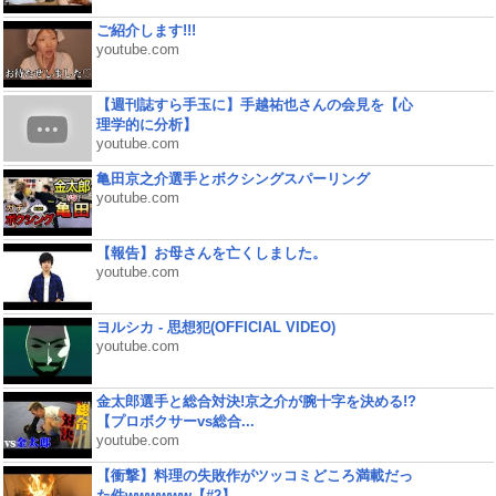
ご紹介します!!!
youtube.com
【週刊誌すら手玉に】手越祐也さんの会見を【心
理学的に分析】
youtube.com
亀田京之介選手とボクシングスパーリング
youtube.com
【報告】お母さんを亡くしました。
youtube.com
ヨルシカ - 思想犯(OFFICIAL VIDEO)
youtube.com
金太郎選手と総合対決!京之介が腕十字を決める!?
【プロボクサーvs総合...
youtube.com
【衝撃】料理の失敗作がツッコミどころ満載だっ
た件wwwwww【#2】