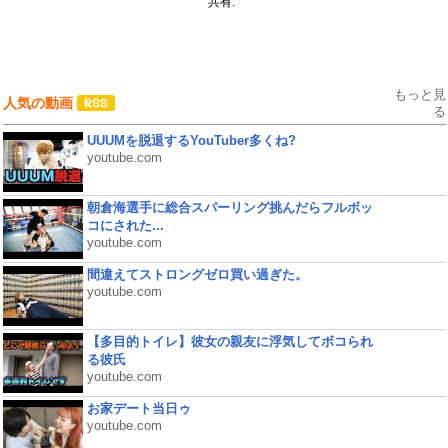
共有:
もっと見
人気の動画
る
UUUMを脱退するYouTuber多くね?
youtube.com
朝倉海選手に総合スパーリング挑んだらフルボッ
コにされた...
youtube.com
間違えてストロングゼロ買い過ぎた。
youtube.com
【多目的トイレ】彼女の親友に浮気してボコられ
る彼氏
youtube.com
お家デート当日ゥ
youtube.com