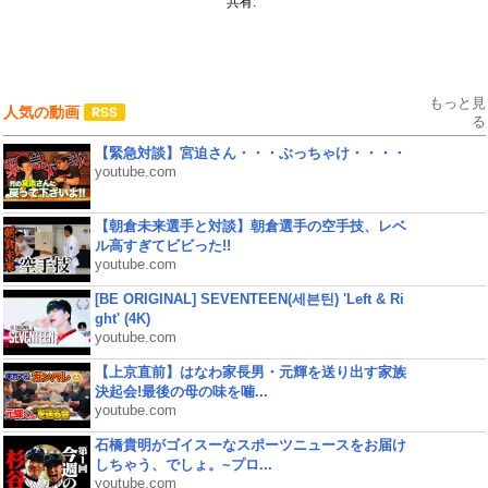
共有:
もっと見
人気の動画
る
【緊急対談】宮迫さん・・・ぶっちゃけ・・・・
youtube.com
【朝倉未来選手と対談】朝倉選手の空手技、レベ
ル高すぎてビビった!!
youtube.com
[BE ORIGINAL] SEVENTEEN(세븐틴) 'Left & Ri
ght' (4K)
youtube.com
【上京直前】はなわ家長男・元輝を送り出す家族
決起会!最後の母の味を噛...
youtube.com
石橋貴明がゴイスーなスポーツニュースをお届け
しちゃう、でしょ。~プロ...
youtube.com