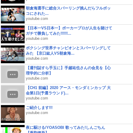
朝倉海選手に総合スパーリング挑んだらフルボッ
コにされた...
youtube.com
【日本一VS日本一】ポーカープロが人生を賭けて
ガチで勝負してみた!!!!!!...
youtube.com
ボクシング世界チャンピオンとスパーリングして
みた 【京口紘人VS朝倉海...
youtube.com
【週刊誌すら手玉に】手越祐也さんの会見を【心
理学的に分析】
youtube.com
【CH1 前編】2020 アース・モンダミンカップ 大
会第1日(予選ラウンド)...
youtube.com
ご紹介します!!!
youtube.com
夜に駆ける/YOASOBI 歌ってみた!しんごちん
【香取慎吾】