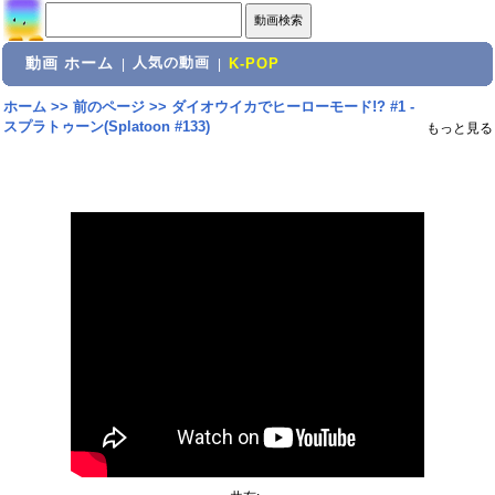
動画 ホーム
人気の動画
|
|
K-POP
ホーム
>>
前のページ
>>
ダイオウイカでヒーローモード!? #1 -
スプラトゥーン(Splatoon #133)
もっと見る