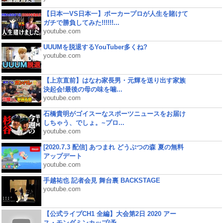
【日本一VS日本一】ポーカープロが人生を賭けて
ガチで勝負してみた!!!!!!...
youtube.com
UUUMを脱退するYouTuber多くね?
youtube.com
【上京直前】はなわ家長男・元輝を送り出す家族
決起会!最後の母の味を噛...
youtube.com
石橋貴明がゴイスーなスポーツニュースをお届け
しちゃう、でしょ。~プロ...
youtube.com
[2020.7.3 配信] あつまれ どうぶつの森 夏の無料
アップデート
youtube.com
手越祐也 記者会見 舞台裏 BACKSTAGE
youtube.com
【公式ライブCH1 全編】大会第2日 2020 アー
ス・モンダミンカップ(予...