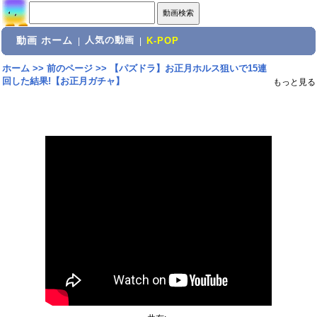
動画 ホーム
人気の動画
|
|
K-POP
ホーム
>>
前のページ
>>
【パズドラ】お正月ホルス狙いで15連
回した結果!【お正月ガチャ】
もっと見る