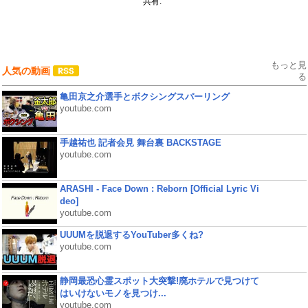
共有:
もっと見
人気の動画
る
亀田京之介選手とボクシングスパーリング
youtube.com
手越祐也 記者会見 舞台裏 BACKSTAGE
youtube.com
ARASHI - Face Down : Reborn [Official Lyric Vi
deo]
youtube.com
UUUMを脱退するYouTuber多くね?
youtube.com
静岡最恐心霊スポット大突撃!廃ホテルで見つけて
はいけないモノを見つけ...
youtube.com