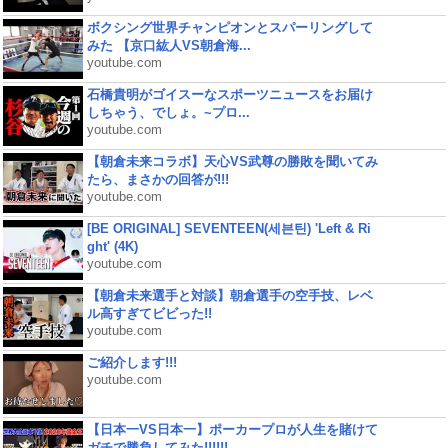
ボクシング世界チャンピオンとスパーリングして
みた 【京口紘人VS朝倉海...
youtube.com
石橋貴明がゴイスーなスポーツニュースをお届け
しちゃう、でしょ。~プロ...
youtube.com
【朝倉未来コラボ】天心VS武尊の勝敗を聞いてみ
たら、まさかの回答が!!!
youtube.com
[BE ORIGINAL] SEVENTEEN(세븐틴) 'Left & Ri
ght' (4K)
youtube.com
【朝倉未来選手と対談】朝倉選手の空手技、レベ
ル高すぎてビビった!!
youtube.com
ご紹介します!!!
youtube.com
【日本一VS日本一】ポーカープロが人生を賭けて
ガチで勝負してみた!!!!!!...