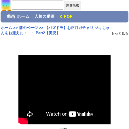
動画 ホーム
人気の動画
|
|
K-POP
ホーム
>>
前のページ
>>
【パズドラ】お正月ガチャ!ミツキちゃ
んをお迎えに・・・ Part2【実況】
もっと見る