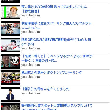
夜に駆ける/YOASOBI 歌ってみた!しんごちん
【香取慎吾】
youtube.com
朝倉海選手に総合スパーリング挑んだらフルボッ
コにされた...
youtube.com
[BE ORIGINAL] SEVENTEEN(세븐틴) 'Left & Ri
ght' (4K)
youtube.com
【鬼滅一番くじ】リベンジなるか!? よゐこ有野が
一番くじ 鬼滅の刃 ~弐...
youtube.com
亀田京之介選手とボクシングスパーリング
youtube.com
【報告】お母さんを亡くしました。
youtube.com
静岡最恐心霊スポット大突撃!廃ホテルで見つけて
はいけないモノを見つけ...