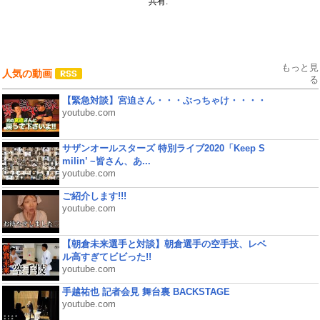
共有:
もっと見
人気の動画
る
【緊急対談】宮迫さん・・・ぶっちゃけ・・・・
youtube.com
サザンオールスターズ 特別ライブ2020「Keep S
milin’ ~皆さん、あ...
youtube.com
ご紹介します!!!
youtube.com
【朝倉未来選手と対談】朝倉選手の空手技、レベ
ル高すぎてビビった!!
youtube.com
手越祐也 記者会見 舞台裏 BACKSTAGE
youtube.com