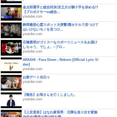
金太郎選手と総合対決!京之介が腕十字を決める!?
【プロボクサーvs総合...
youtube.com
静岡最恐心霊スポット大突撃!廃ホテルで見つけて
はいけないモノを見つけ...
youtube.com
石橋貴明がゴイスーなスポーツニュースをお届け
しちゃう、でしょ。~プロ...
youtube.com
ARASHI - Face Down : Reborn [Official Lyric Vi
deo]
youtube.com
お家デート当日ゥ
youtube.com
【報告】お母さんを亡くしました。
youtube.com
【上京直前】はなわ家長男・元輝を送り出す家族
決起会!最後の母の味を噛...