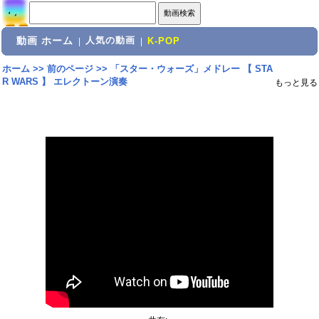
動画 ホーム
人気の動画
|
|
K-POP
ホーム
>>
前のページ
>>
「スター・ウォーズ」メドレー 【 STA
R WARS 】 エレクトーン演奏
もっと見る