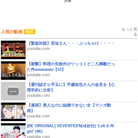
共有:
もっと見
人気の動画
る
【緊急対談】宮迫さん・・・ぶっちゃけ・・・・
youtube.com
【衝撃】料理の失敗作がツッコミどころ満載だっ
た件wwwwww【#2】
youtube.com
【週刊誌すら手玉に】手越祐也さんの会見を【心
理学的に分析】
youtube.com
【漫画】美人なのに結婚できない女【マンガ動
画】
youtube.com
[BE ORIGINAL] SEVENTEEN(세븐틴) 'Left & Ri
ght' (4K)
youtube.com